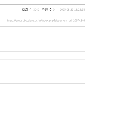
조회 수
추천 수
3049
0
2025.08.25 13:24:35
https://presscbu.cbnu.ac.kr/index.php?document_srl=10674249