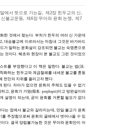
말에서 뜻으로 가는길, 제2장 힌두교의 신,
 신불교운동, 제6장 무아와 윤회 논쟁, 제7
화한 것에서 찾는다. 부처가 힌두의 여러 신 가운데
고, 대승불교에 이르러서는 마침내 그것은 바가바드
샤드가 말하는 윤회설이 강조되면 불교는 숙명론으로
는 것이다. 혜초와 현장이 본 불교도 그런 것이었으
스트를 부정했다고 이 책은 말한다. 불교는 법(法:
급을 고착화하는 힌두교와 계급철폐를 내세운 불교를 혼동
해 천민의 지위를 올리고자 했다.
 된다. 자아가 없으면 윤회의 주체도 있을 수 없기
 윤회가 가명(假名: prajñapti)이고 방편설이라
게 설명이 되는데, 굳이 윤회를 거론할 필요가 없다
다는 점에서 불교와 갈라지는데, 만일 불교가 윤회
기를 주장함으로써 윤회의 굴레에서 벗어나올 수 있
것이다. 결국 양립불가능한 것은 무아와 윤회만이 아