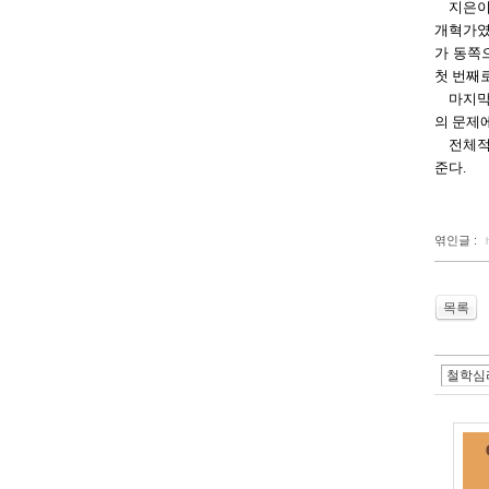
지은이
개혁가였
가 동쪽
첫 번째로
마지막
의 문제
전체적
준다.
엮인글 :
목록