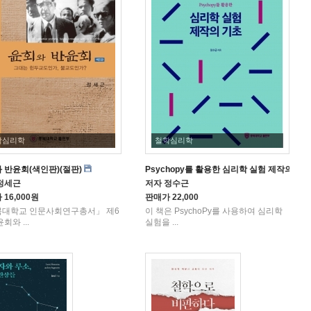
학심리학
철학심리학
 반윤회(색인판)(절판)
Psychopy를 활용한 심리학 실험 제작의 기
정세근
저자
정수근
가
16,000원
판매가
22,000
대학교 인문사회연구총서」 제6
이 책은 PsychoPy를 사용하여 심리학
회와 ...
실험을 ...