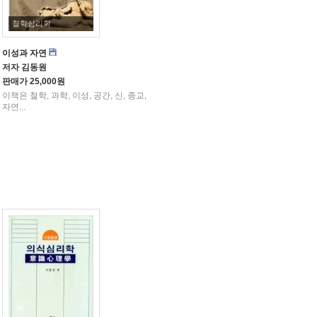
철학심리학
이성과 자연
저자
김동원
판매가
25,000원
이책은 철학, 과학, 이성, 공간, 신, 종교,
자연...