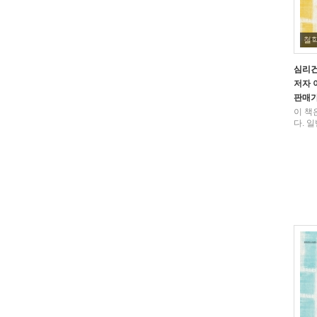
철
심리
저자
판매
이 책
다. 일