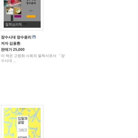
철학심리학
장수시대 장수윤리
저자
김용환
판매가
25,000
이 책은 고령화 사회의 필독서로서 「장
수시대 ...