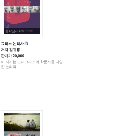
철학심리학
그리스 논리사
저자
김귀룡
판매가
20,000
이 저서는 고대그리스의 학문사를 다양
한 논리적...
초