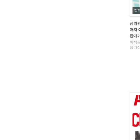
철
심리
저자
판매
이책은
심리상담