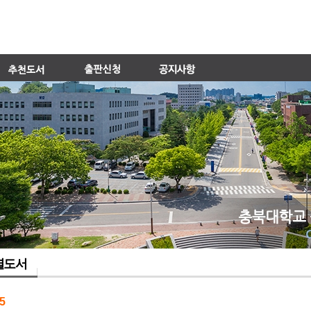
별도서
5