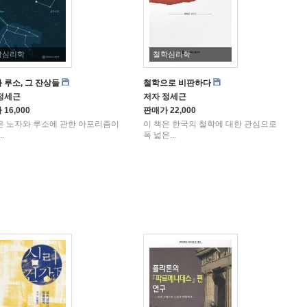
학심리학
철학심리학
 루소, 그 잔상들
철학으로 비판하다
정세근
저자
정세근
가
16,000
판매가
22,000
은 노자와 루소에 관한 아포리즘이
이 책은 한국의 철학에 대한 관심으로
..
폭 넓은...