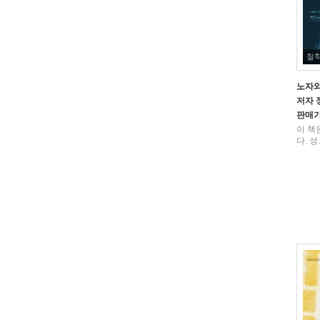
철
노자와
저자
판매
이 책
다. 성.