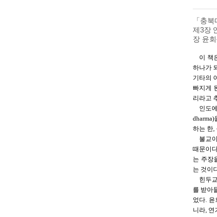
「충북대
제3장 
장 윤회
이 책
하나가 
기타의 
빠지게 
리라고 
인도에
dharm
하는 한
불교이
때문이다.
는 주장
는 것이
힌두교
를 받아
었다. 
니라, 