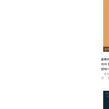
철
윤회와
저자
판매
「충북
권 『윤