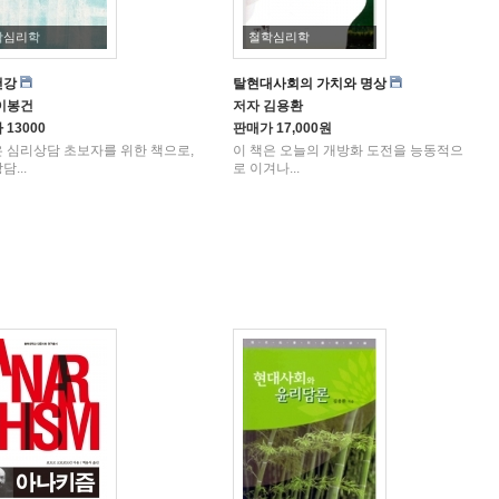
학심리학
철학심리학
건강
탈현대사회의 가치와 명상
이봉건
저자
김용환
가
13000
판매가
17,000원
 심리상담 초보자를 위한 책으로,
이 책은 오늘의 개방화 도전을 능동적으
...
로 이겨나...