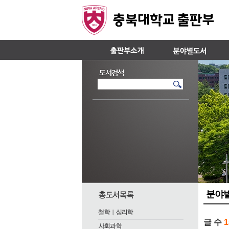
분야
글 수
1