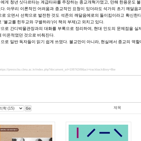
에게 청년 싯다르타는 계급타파를 주장하는 종교개혁가였고, 만해 한용운도 
다. 아무리 이론적인 어려움과 종교적인 요청이 있더라도 석가의 초기 깨달음과
으로 오면서 선학으로 발전한 것도 석존의 깨달음에로의 돌이킴이라고 확신한다
 ‘불교를 힌두교와 구별하라’(이 책의 부제)고 외치고 있다.
으로 간디박물관장과의 대화를 부록으로 정리하여, 현대 인도의 문제점을 실
에 미온적였던 것으로 비춰진다.
으로 일반 독자들이 읽기 쉽게 쓰였다. 불교만이 아니라, 현실에서 종교의 역
https://presscbu.cbnu.ac.kr/index.php?document_srl=10674249&act=trackback&key=8be
제목
Go