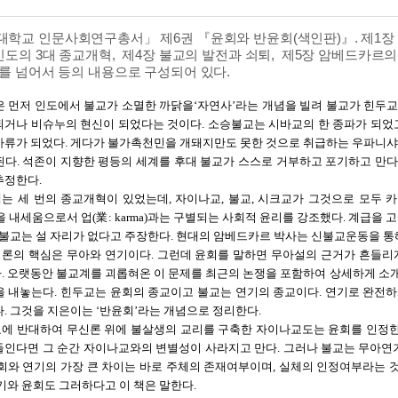
학교 인문사회연구총서」 제6권 『윤회와 반윤회(색인판)』. 제1장 
인도의 3대 종교개혁, 제4장 불교의 발전과 쇠퇴, 제5장 암베드카르의
를 넘어서 등의 내용으로 구성되어 있다.
은 먼저 인도에서 불교가 소멸한 까닭을‘자연사’라는 개념을 빌려 불교가 힌두교
되거나 비슈누의 현신이 되었다는 것이다. 소승불교는 시바교의 한 종파가 되었
아류가 되었다. 게다가 불가촉천민을 개돼지만도 못한 것으로 취급하는 우파니
된다. 석존이 지향한 평등의 세계를 후대 불교가 스스로 거부하고 포기하고 만다
추정한다.
는 세 번의 종교개혁이 있었는데, 자이나교, 불교, 시크교가 그것으로 모두 카
a)을 내세움으로서 업(業: karma)과는 구별되는 사회적 윤리를 강조했다. 계
, 불교는 설 자리가 없다고 주장한다. 현대의 암베드카르 박사는 신불교운동을 통
론의 핵심은 무아와 연기이다. 그런데 윤회를 말하면 무아설의 근거가 흔들리게
 오랫동안 불교계를 괴롭혀온 이 문제를 최근의 논쟁을 포함하여 상세하게 소개하고,
을 내놓는다. 힌두교는 윤회의 종교이고 불교는 연기의 종교이다. 연기로 완전하
다. 그것을 지은이는 ‘반윤회’라는 개념으로 정리한다.
에 반대하여 무신론 위에 불살생의 교리를 구축한 자이나교도는 윤회를 인정한
들인다면 그 순간 자이나교와의 변별성이 사라지고 만다. 그러나 불교는 무아연
윤회와 연기의 가장 큰 차이는 바로 주체의 존재여부이며, 실체의 인정여부라는 
연기와 윤회도 그러하다고 이 책은 말한다.