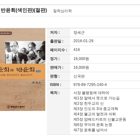
반윤회(색인판)(절판)
철학심리학
저자 :
정세근
2016-01-29
출판일 :
416
페이지수 :
정가 :
16,000원
판매가 :
16,000원
판형 :
신국판
ISBN :
978-89-7295-240-4
목차 :
서장 불평등에 대하여
제1장 말에서 뜻으로 가는길
제2장 힌두교의 신
제3장 인도의 3대 종교개혁
제4장 불교의 발전과 쇠퇴
제5장 암베드카르의 신불교운동
제6장 무아와 윤회 논쟁
제7장 윤회를 넘어서