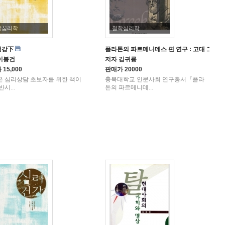
학심리학
철학심리학
건강下
플라톤의 파르메니데스 편 연구 : 고대 그리
이봉건
저자
김귀룡
가
15,000
판매가
20000
은 심리상담 초보자를 위한 책이
충북대학교 인문사회 연구총서『플라
반시...
톤의 파르메니데...