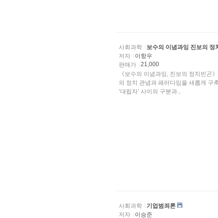
사회과학
보수의 이념과잉 진보의 
저자
이항우
21,000
판매가
《보수의 이념과잉, 진보의 정치빈곤》
의 정치 관념과 패러다임을 새롭게 구축하
‘대립자’ 사이의 구분과...
사회과학
기업범죄론
저자
이승준