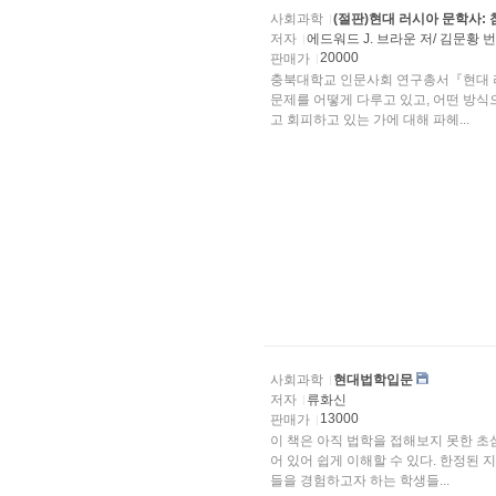
사회과학
(절판)현대 러시아 문학사:
저자
에드워드 J. 브라운 저/ 김문황 
20000
판매가
충북대학교 인문사회 연구총서『현대 러
문제를 어떻게 다루고 있고, 어떤 방식
고 회피하고 있는 가에 대해 파헤...
사회과학
현대법학입문
저자
류화신
13000
판매가
이 책은 아직 법학을 접해보지 못한 초심자들을 위한
어 있어 쉽게 이해할 수 있다. 한정된 지면 내에서 법학의 기본적인 사항, 현대사회 특유의 법 현상
들을 경험하고자 하는 학생들...