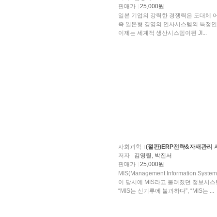
판매가
25,000원
일본 기업의 강력한 경쟁력은 도대체 어
즉 일본형 경영의 인사시스템의 특정인 ①종신고용과 ②연공서열임금 ③기업내 노동조합 그리
이제는 세계적 생산시스템이된 JI...
사회과학
(절판)ERP전략&자재관리
저자
김영렬, 박진서
판매가
25,000원
MIS(Management Information
이 당시에 MIS라고 불려졌던 정보시
“MIS는 신기루에 불과하다”, “MIS는 ...