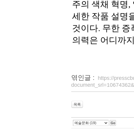
주의 색채 혁명
,
세한 작품 설명
것이다
.
무한 증
의력은 어디까지
엮인글 :
https://pressc
document_srl=10674362&
목록
Go