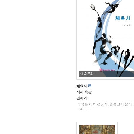
예술문화
체육사
저자
옥광
판매가
이 책은 체육 전공자, 임용고시 준비생
그리고...