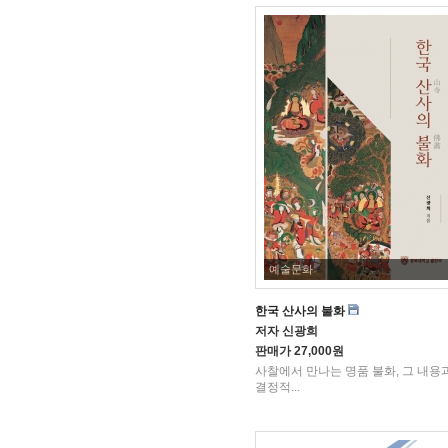
예술문화
한국 산사의 불화
저자
신광희
판매가
27,000원
사찰에서 만나는 명품 불화, 그 내용
결정적...