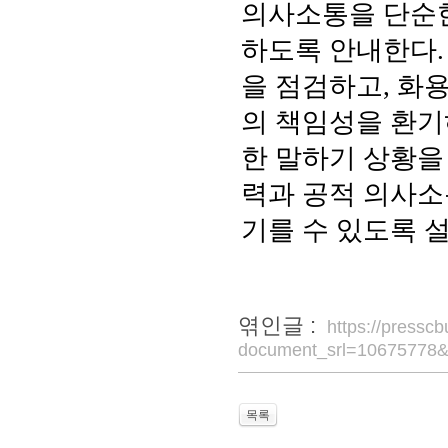
의사소통을 단순한
하도록 안내한다
을 점검하고
,
화용
의 책임성을 환
한 말하기 상황을
력과 공적 의사소
기를 수 있도록 
엮인글 :
https://pressc
document_srl=10675778&
목록