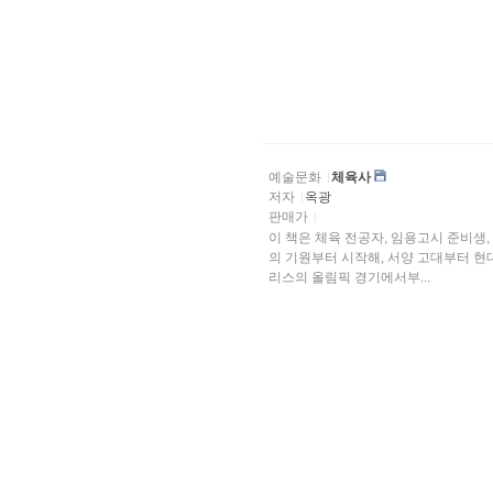
예술문화
체육사
저자
옥광
판매가
이 책은 체육 전공자, 임용고시 준비생
의 기원부터 시작해, 서양 고대부터 현
리스의 올림픽 경기에서부...