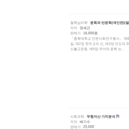
철학심리학
윤회와 반윤회(색인판)(절
저자
정세근
판매가
16,000원
「충북대학교 인문사회연구총서」 제6권
길, 제2장 힌두교의 신, 제3장 인도의
신불교운동, 제6장 무아와 윤회 논...
사회과학
무형자산 가치분석
저자
배기수
25,000
판매가