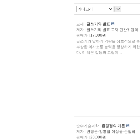
Go
교재
글쓰기와 발표
저자
글쓰기와 발표 교재 편찬위원회
판매가
17,000원
글쓰기와 말하기 역량을 상호적으로 훈
부상한 의사소통 능력을 향상하기 위한
다. 이 책은 갈등과 고립이 ...
순수기술과학
환경정의 개론
저자
반영운·김홍철·이상윤·손철희
판매가
23,000원