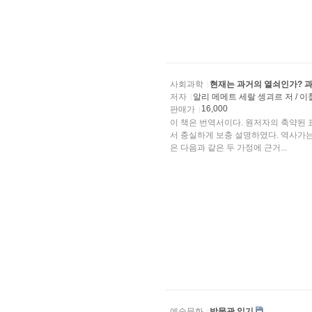
사회과학
현재는 과거의 열쇠인가? 
저자
알리 메메트 세랄 셍괴르 저 / 
16,000
판매가
이 책은 번역서이다. 원저자의 축약된
서 충실하게 보충 설명하였다. 역사가
은 다음과 같은 두 가정에 근거...
예술문화
박물관 읽기