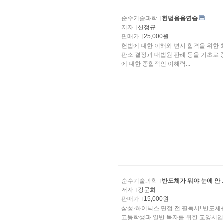
순수기술과학
헌법응용연습
저자
신정규
판매가
25,000원
헌법에 대한 이해와 변시 합격을 위한 
판소 결정과 대법원 판례 등을 기초로 
에 대한 종합적인 이해력...
순수기술과학
반도체가 뭐야 눈에 안
저자
강문희
판매가
15,000원
삼성·하이닉스 면접 전 필독서! 반도체를
고등학생과 일반 독자를 위한 교양서입니