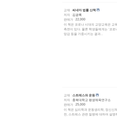
교재
씨네마 법률 산책
저자
김광록
22,000
판매가
이 책은 코로나 시대의 교양교육은 교
측면이 있다. 물론 학생들에게는 ‘코로나
망감 등을 가중시키는 결과...
교재
스트레스와 운동
저자
충북대학교 평생체육연구소
25,000
판매가
이 책은 심리학과 운동생리학, 정신신
전, 스트레스 관련 질병에 대하여 설명