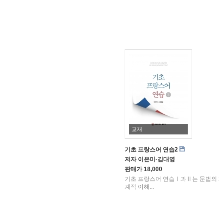
교재
기초 프랑스어 연습2
저자
이은미·김대영
판매가
18,000
기초 프랑스어 연습Ⅰ과Ⅱ는 문법의
계적 이해...