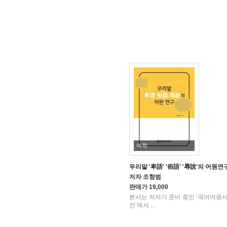
어학
우리말 '卑語' '俗語' '辱說'의 어원연
저자
조항범
판매가
19,000
본서는 저자가 준비 중인 ‘국어어원
전’에서 ...