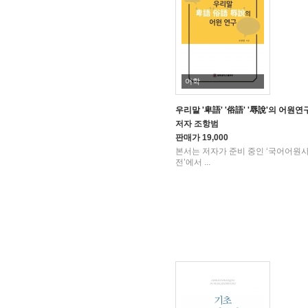
어학
우리말 '卑語' '俗語' '辱說'의 어원연
저자
조항범
판매가
19,000
본서는 저자가 준비 중인 ‘국어어원
전’에서 ...