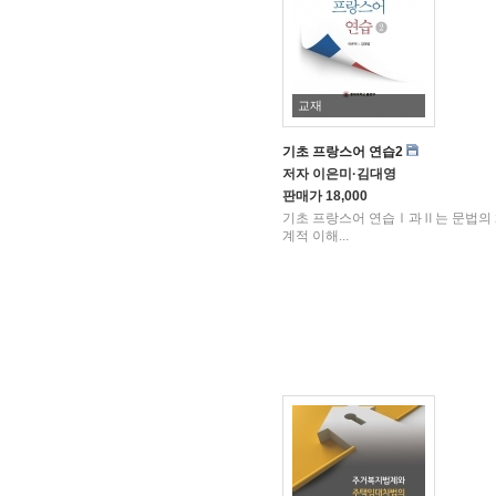
교재
기초 프랑스어 연습2
저자
이은미·김대영
판매가
18,000
기초 프랑스어 연습Ⅰ과Ⅱ는 문법의
계적 이해...