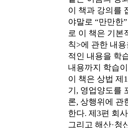
이 책과 강의를 
야말로
“
만만한
로 이 책은 기
칙
>
에 관한 내
적인 내용을 학
내용까지 학습이
이 책은 상법 제
1
기
,
영업양도를 
론
,
상행위에 관
한다
.
제
3
편 회
그리고
해산
·
청