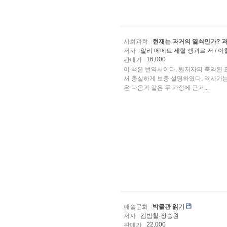
사회과학
현재는 과거의 열쇠인가? 
저자
알리 메메트 세랄 셍괴르 저 / 
16,000
판매가
이 책은 번역서이다. 원저자의 축약된
서 충실하게 보충 설명하였다. 역사가
은 다음과 같은 두 가정에 근거...
예술문화
박물관 읽기
저자
김범철·장승원
22,000
판매가