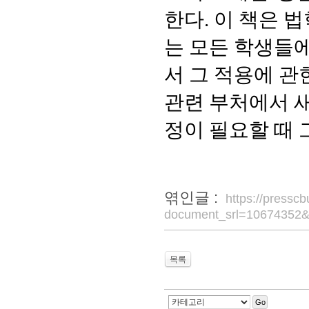
한다
.
이 책은 
는 모든 학생들
서 그 적용에 관
관련 부처에서 
정이 필요할 때 
엮인글 :
https://pressc
document_srl=10674352&
목록
Go