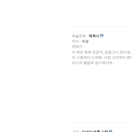
예술문화
체육사
저자
옥광
판매가
이 책은 체육 전공자, 임용고시 준비생
의 기원부터 시작해, 서양 고대부터 현
리스의 올림픽 경기에서부...