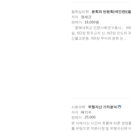
철학심리학
윤회와 반윤회(색인판)(절
저자
정세근
판매가
16,000원
「충북대학교 인문사회연구총서」 제6권
길, 제2장 힌두교의 신, 제3장 인도의
신불교운동, 제6장 무아와 윤회 논...
사회과학
무형자산 가치분석
저자
배기수
25,000
판매가
본 서에서는 시간의 흐름에 따른 경영활
를 바탕으로 자본시장 및 무형자산에 