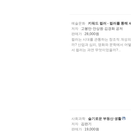
예술문화
키워드 컬러 - 컬러를 통해 
저자
고봉만·안상원·김경화 공저
판매가
28,000원
컬러는 시대를 관통하는 창조적 개성의 열
까? 산업과 심리, 영화와 문학에서 어
서 컬러는 과연 무엇이었을까?...
사회과학
슬기로운 부동산 생활
저자
김판기
판매가
19,000원