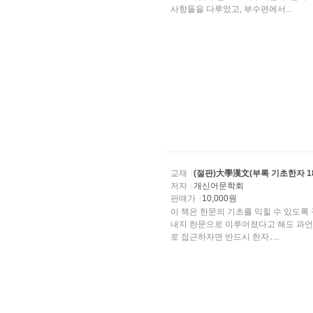
사항들을 다루었고, 부수편에서...
교재
(절판)大學漢文(부록 기초한자 18
저자
개신어문학회
판매가
10,000원
이 책은 한문의 기초를 익힐 수 있도록
내지 한문으로 이루어졌다고 해도 과언이 아니다. 따라서 우리의 전통문화를 학문적으로, 
로 접근하자면 반드시 한자․...