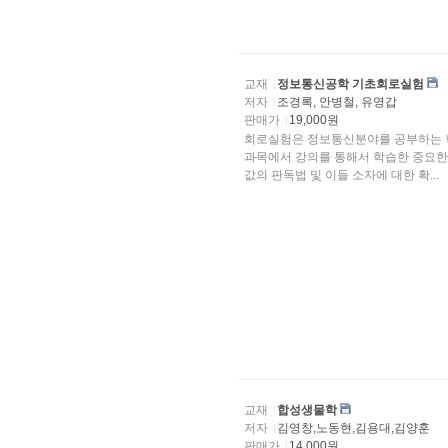
교재
정보통신공학 기초회로실험
저자
조경록, 안병철, 유영갑
판매가
19,000원
회로실험은 정보통신분야를 공부하는 학생들이 최초로 수행하는 전공실험으로 목적은 회로이론
과목에서 강의를 통해서 학습한 중요한 정리와 결과
값의 판독법 및 이들 소자에 대한 확...
교재
합성생물학
저자
김영창,노동현,김용대,김양훈
판매가
14,000원