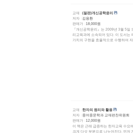
교재
(절판)개신공학윤리
저자
김용환
판매가
18,000원
『개신공학윤리』는 2009년 3월 5일 도서출판 개신(충북대 출판부)에서 간행되었으며 저자는 윤
리교육과에 소속되어 있다. 이 도서는 예비공학자에게 창
가치의 구현을 효율적으로 수행하여 자..
교재
한자의 원리와 활용
저자
중어중문학과 교재편찬위원회
판매가
12,000원
이 책은 근래 급증하는 한자교육 수요에 맞추어 한자 학습
크게 다섯 부분으로 나누어진다. 먼저