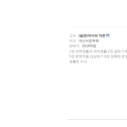
교재
(절판)국어와 작문
저자
개신어문학회
판매가
16,000원
1장 대학생활과 국어생활 2장 글읽기와 글쓰기의 기본원리 3.장 학술적 글쓰기 4장 실용적 글쓰기
5장 문학작품 감상하기 6장 정확한 문장 쓰기 부 록 1. 한글 맞춤법 2. 외래어 표기법 3. 상용한자 4.
생활문 서식