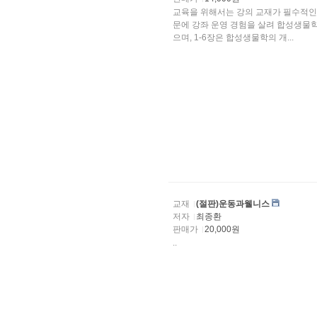
교육을 위해서는 강의 교재가 필수적인
문에 강좌 운영 경험을 살려 합성생물학
으며, 1-6장은 합성생물학의 개...
교재
(절판)운동과웰니스
저자
최종환
판매가
20,000원
..