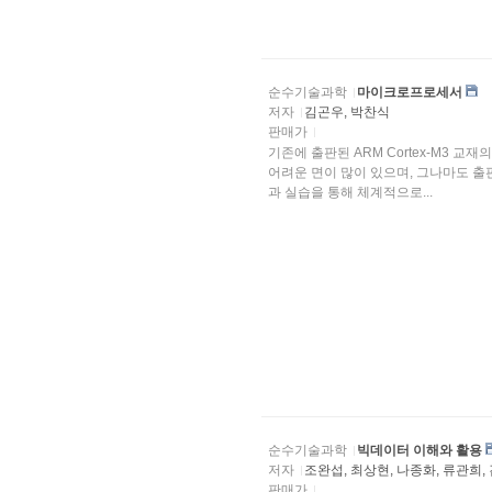
순수기술과학
마이크로프로세서
저자
김곤우, 박찬식
판매가
기존에 출판된 ARM Cortex-M3 
어려운 면이 많이 있으며, 그나마도 출판된 교재의 수도 많지
과 실습을 통해 체계적으로...
순수기술과학
빅데이터 이해와 활용
저자
조완섭, 최상현, 나종화, 류관희,
판매가