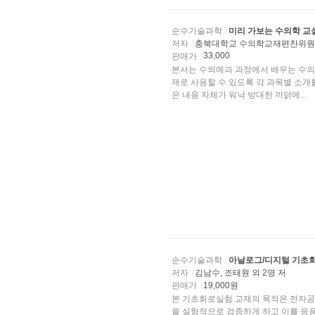
순수기술과학
미리 가보는 수의학 교
저자
충북대학교 수의학교재편찬위
33,000
판매가
본서는 수의예과 과정에서 배우는 수의
재로 사용할 수 있도록 각 과목별 소
은 내용 자체가 워낙 방대한 까닭에...
순수기술과학
아날로그/디지털 기초
저자
김남수, 조태원 외 2명 저
판매가
19,000원
본 기초회로실험 교재의 목적은 전자공학 분야의 초석이 되는 회로이론과 디지털공학의 핵심내용
을 실험적으로 검증하게 하고 이를 응용한 설계능력을 키우는데 있다