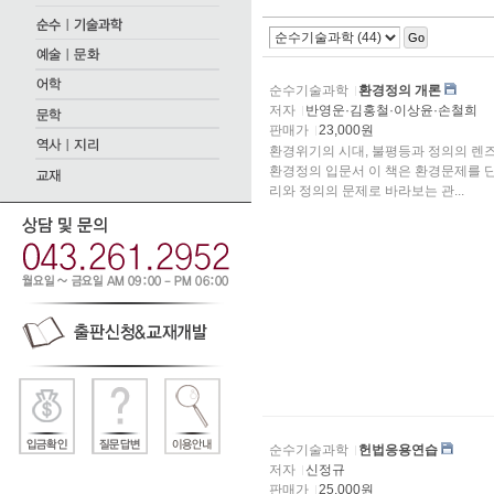
Go
순수기술과학
환경정의 개론
저자
반영운·김홍철·이상윤·손철희
판매가
23,000원
환경위기의 시대, 불평등과 정의의 렌
환경정의 입문서 이 책은 환경문제를 단
리와 정의의 문제로 바라보는 관...
순수기술과학
헌법응용연습
저자
신정규
판매가
25,000원