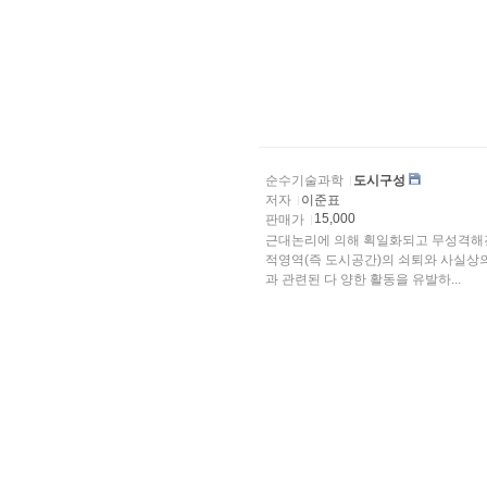
순수기술과학
도시구성
저자
이준표
15,000
판매가
근대논리에 의해 획일화되고 무성격해진
적영역(즉 도시공간)의 쇠퇴와 사실상
과 관련된 다 양한 활동을 유발하...