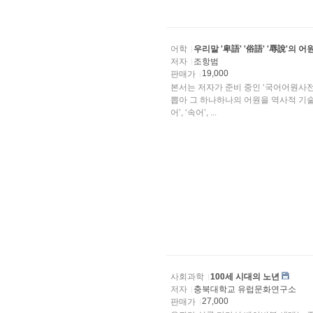
어학
우리말 '卑語' '俗語' '辱說'의 
저자
조항범
19,000
판매가
본서는 저자가 준비 중인 ‘국어어원사전’에
뽑아 그 하나하나의 어원을 역사적 기술
어’, ‘속어’, ...
사회과학
100세 시대의 노년
저자
충북대학교 유럽문화연구소
27,000
판매가