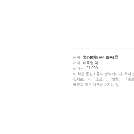
문학
文心雕龍(문심조룡)
저자
배득렬 역
27,000
판매가
이 책은 문심조룡의 번역서이다. 주석 
心雕龍』의 「原道」, 「徵聖」, 「宗經
역본과 모두 대조해보지는 않...