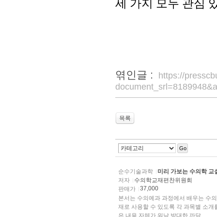
세 가지 모두 관심 
엮인글 :
https://pressc
document_srl=8189948&a
목록
Go
순수기술과학
미리 가보는 수의학 교
저자
수의학교재편찬위원회
37,000
판매가
본서는 수의예과 과정에서 배우는 수의
재로 사용할 수 있도록 각 과목별 소
은 내용 자체가 워낙 방대한 까닭...