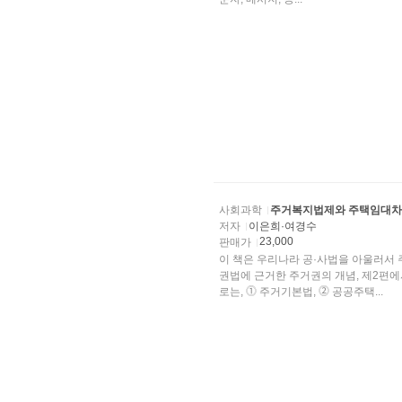
사회과학
주거복지법제와 주택임대차
저자
이은희·여경수
23,000
판매가
이 책은 우리나라 공·사법을 아울러서
권법에 근거한 주거권의 개념, 제2편
로는, ⓵ 주거기본법, ⓶ 공공주택...