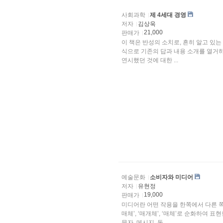
사회과학
제 4세대 경영
저자
김상욱
21,000
판매가
이 책은 반성의 소치로, 흔히 알고 있는
식으로 기존의 답과 내용 소개를 열거하
연시했던 것에 대한 ...
예술문화
소비자와 미디어
저자
유현정
19,000
판매가
미디어란 어떤 작용을 한쪽에서 다른 쪽
매체’, ‘매개체’, ‘매체’로 순화하여 
문자, 메시지, 동...