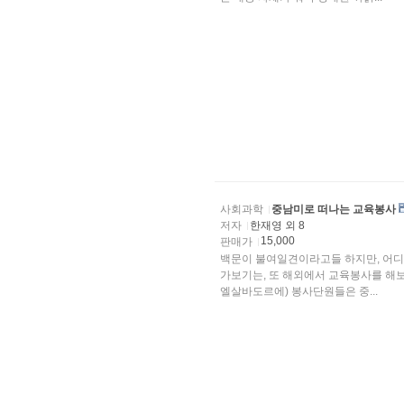
사회과학
중남미로 떠나는 교육봉사
저자
한재영 외 8
15,000
판매가
백문이 불여일견이라고들 하지만, 어디
가보기는, 또 해외에서 교육봉사를 해보
엘살바도르에) 봉사단원들은 중...