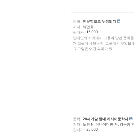
문학
인문학으로 누정읽기
저자
박연호
15,000
판매가
당대인의 시각에서 그들이 남긴 문화를 
왜 그곳에 세웠는지, 그곳에서 무엇을 
그 그림은 어떤 의미가 있...
문학
20세기말 현대 러시아문학사
저자
노만 N. 쉬나이더만 저, 김문황 
25,000
판매가