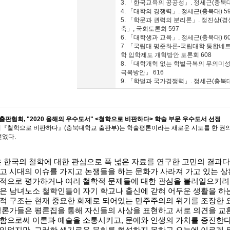
3. 「한국교육의 공공성」. 정세근(충북대)
4. 「대학의 경쟁력」. 정세근(충북대) 5
5. 「학문과 권력의 분리론」. 정진상(경
축」, 국회토론회 597
6. 「대학생과 교육」. 정세근(충북대) 6
7. 「국립대 평준화론-국립대학 통합네트
학 입학제도 개혁방안 토론회 608
8. 「대학개혁 없는 학벌극복의 무의미
극복방안」 616
9. 「학벌과 국가경쟁력」. 정세근(충북대
판협회, "2020 올해의 우수도서" <철학으로 비판하다> 학술 부문 우수도서 선정
의『철학으로 비판하다』(충북대학교 출판부)는 학술평론이라는 새로운 시도를 한 권의
얻었다.
 한국의 철학에 대한 관심으로 폭 넓은 자료를 연구한 고민의 결과다
고 시대의 이슈를 가지고 논쟁들을 하는 문화가 사라져 가고 있는 상
쟁적으로 평가하거나 여러 철학적 문제들에 대한 관심을 불러일으키려
은 남녀노소 철학인들이 자기 학교나 출신에 갇혀 어두운 생활을 하
적 구조는 현재 중요한 화제로 되어있는 민주주의의 위기를 조장한 
평론가들은 평론집을 통해 자신들의 사상을 표현하고 서로 의견을 교
평함으로써 이론과 예술을 소통시키고
,
문예와 인생의 가치를 증진한