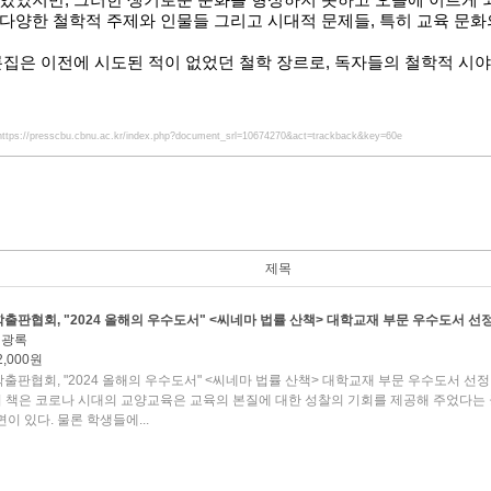
 있었지만
,
그러한 생기로운 문화를 형성하지 못하고 오늘에 이르게 
 다양한 철학적 주제와 인물들 그리고 시대적 문제들
,
특히 교육 문화
집은 이전에 시도된 적이 없었던 철학 장르로
,
독자들의 철학적 시야
https://presscbu.cbnu.ac.kr/index.php?document_srl=10674270&act=trackback&key=60e
제목
출판협회, "2024 올해의 우수도서" <씨네마 법률 산책> 대학교재 부문 우수도서 선
김광록
2,000원
출판협회, "2024 올해의 우수도서" <씨네마 법률 산책> 대학교재 부문 우수도서 선정
이 책은 코로나 시대의 교양교육은 교육의 본질에 대한 성찰의 기회를 제공해 주었다는
이 있다. 물론 학생들에...