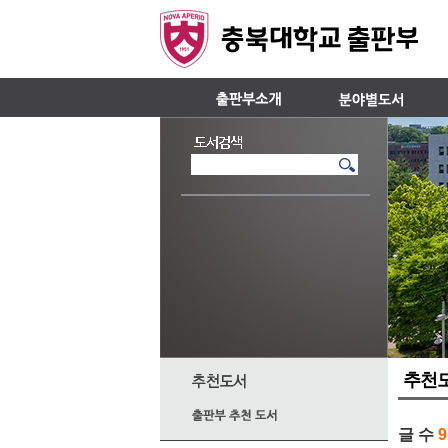
추천
글 수
9