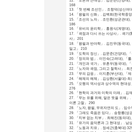
12. 「노론과 근대성」. 김문준(건양대
168
13. 「첫 번째 조선인」. 조항덕(성신여
14. 「왕필의 신화」. 김백희(한국학중앙
15. 「조선의 노자」. 조민환(성균관대
186
16. 「유비의 윤리학」. 홍원식(계명대),
17. 「곽점과 다시 쓰는 사상사」. 곽기
사」 201
18. 「왕필과 반야학」. 김진무(동국대
일고」 210
19. 「도학의 정신」. 김문준(건양대),
20. 「정의와 법」. 이인숙(고려대), 「
21. 「개인과 국가」. 유흔우(동국대), 
22. 「노자와 곽점, 그리고 철학사」. 최
23. 「무의 감응」. 이지훈(부산대), 「
24. 「해체의 해체」. 김상환(서울대)·최
25. 「오행의 역사성과 상수역의 현대성
276
26. 「현학의 과거와 미학의 미래」. 김
27. 「무는 유를 위해, 말은 뜻을 위해
이론 고찰」 290
28. 「노자, 왕필, 무위자연의 도」. 임
29. 「그래도 죽음은 있다」. 송항룡(성
30. 「치부 없는 치부」. 최해진(동의대
31. 「유가의 음악론과 그 현대성」. 남상
32. 「노동과 치유」. 정세근(충북대) 32