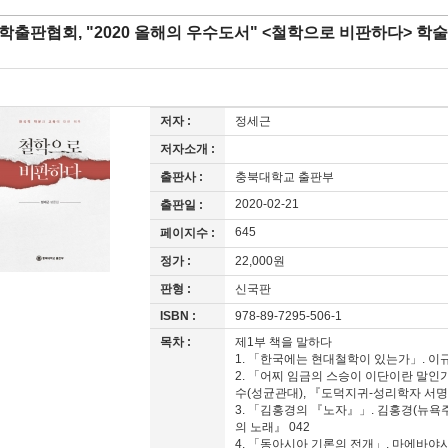
학출판협회, "2020 올해의 우수도서" <철학으로 비판하다> 학
저자 :
정세근
저자소개 :
출판사 :
충북대학교 출판부
2020-02-21
출판일 :
645
페이지수 :
정가 :
22,000원
판형 :
신국판
ISBN :
978-89-7295-506-1
목차 :
제1부 책을 말하다
1. 「한국에는 현대철학이 있는가」. 이
2. 「어찌 임금의 스승이 이단이란 말인
수(성균관대), 『도덕지귀-성리학자 서명
3. 「김홍경의 『노자』」. 김홍경(뉴욕주립대
의 노래』 042
4. 「동아시아 기론의 전개」. 마에바야