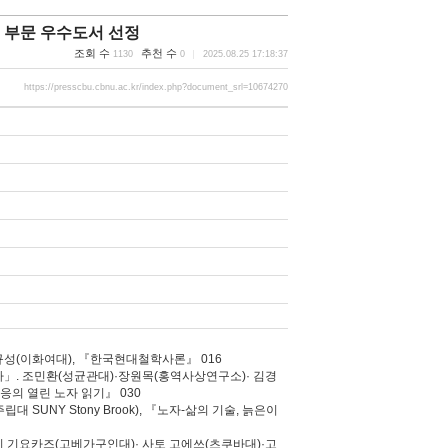
술 부문 우수도서 선정
조회 수
추천 수
1130
0
2025.08.25 17:18:37
https://presscbu.cbnu.ac.kr/index.php?document_srl=10674270
규성(이화여대), 『한국현대철학사론』 016
가」. 조민환(성균관대)·장원목(홍역사상연구소)· 김경
응의 열린 노자 읽기』 030
 SUNY Stony Brook), 『노자-삶의 기술, 늙은이
시 기요카즈(고베가구인대)· 사토 고에쓰(츠쿠바대)·고