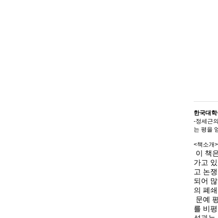
한국대학출
-정세근
는 평을 
<책소개>
이 책은
가고 있
고 논
되어 많
의 폐쇄
문예 
를 비