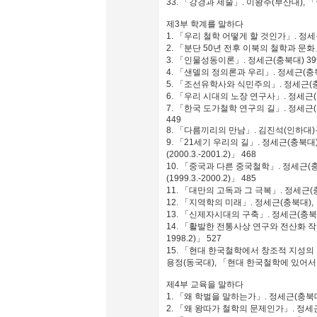
33. 「강경과 제술」. 이왕주(부산대), 
제3부 학계를 말하다
1. 「우리 철학 어떻게 할 것인가」. 정세
2. 「분단 50년 전후 이북의 철학과 문화」
3. 「인물성동이론」. 정세근(충북대) 39
4. 「샌델의 정의론과 우리」. 정세근(충북
5. 「조선유학사와 식민주의」. 정세근(충
6. 「우리 시대의 노장 연구사」. 정세근(
7. 「한국 도가철학 연구의 길」. 정세근
449
8. 「다름끼리의 만남」. 김진석(인하대)
9. 「21세기 우리의 길」. 정세근(충북대
(2000.3.-2001.2)」 468
10. 「중국과 다른 중국철학」. 정세근(
(1999.3.-2000.2)」 485
11. 「대만의 고독과 그 극복」. 정세근(충북
12. 「지역학의 미래」. 정세근(충북대),
13. 「신제자시대의 구축」. 정세근(충북대),
14. 「활발한 전통사상 연구와 전산화 작업
1998.2)」 527
15. 「현대 한국철학에서 창조적 지성의
용정(동국대), 「현대 한국철학에 있어서
제4부 교육을 말하다
1. 「왜 학벌을 말하는가」. 정세근(충북대
2. 「왜 왕따가 철학의 문제인가」. 정세근