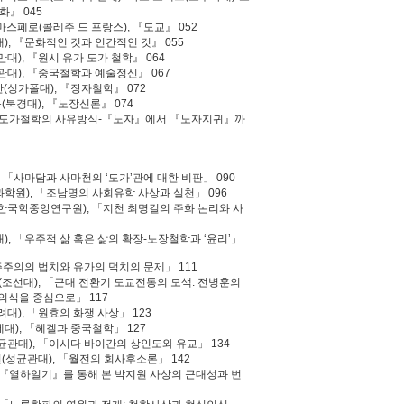
화』 045
마스페로(콜레주 드 프랑스), 『도교』 052
), 『문화적인 것과 인간적인 것』 055
대), 『원시 유가 도가 철학』 064
관대), 『중국철학과 예술정신』 067
(싱가폴대), 『장자철학』 072
(북경대), 『노장신론』 074
), 『도가철학의 사유방식-『노자』에서 『노자지귀』까
, 「사마담과 사마천의 ‘도가’관에 대한 비판」 090
과학원), 「조남명의 사회유학 사상과 실천」 096
(한국학중앙연구원), 「지천 최명길의 주화 논리와 사
), 「우주적 삶 혹은 삶의 확장-노장철학과 ‘윤리’」
민주주의의 법치와 유가의 덕치의 문제」 111
섭(조선대), 「근대 전환기 도교전통의 모색: 전병훈의
식을 중심으로」 117
대), 「원효의 화쟁 사상」 123
대), 「헤겔과 중국철학」 127
균관대), 「이시다 바이간의 상인도와 유교」 134
연(성균관대), 「월전의 회사후소론」 142
 「『열하일기』를 통해 본 박지원 사상의 근대성과 번