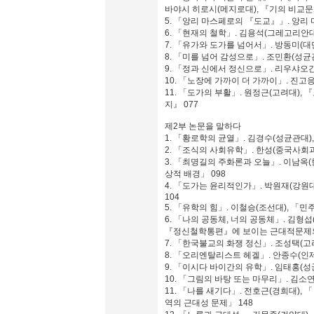
바야시 히로시(메지로대), 『기의 비교문
5. 「앙리 마스페로의 『도교』」. 앙리 
6. 「현재의 철학」. 김용석(그레고리안대
7. 「유가와 도가를 넘어서」. 방동미(대만
8. 「미를 넘어 감성으로」. 조민환(성균
9. 「정과 신에서 정신으로」. 리우샤오간
10. 「노장에 가까이 더 가까이」. 진고응
11. 「도가의 부활」. 원정근(고려대
지』 077
제2부 논문을 말하다
1. 「황로학의 균열」. 김경수(성균관대)
2. 「조식의 사회유학」. 한성(중국사회
3. 「최명길의 주화론과 오늘」. 이남옥
상적 배경」 098
4. 「도가는 윤리적인가」. 박원재(강원대
104
5. 「유학의 힘」. 이철승(조선대), 「
6. 「나의 공동체, 너의 공동체」. 김형
『정신철학통편』에 보이는 근대적문제의
7. 「한국불교의 화쟁 정신」. 조성택(고려
8. 「오리엔탈리스트 헤겔」. 안종수(인제
9. 「이시다 바이간의 유학」. 임태홍(성
10. 「그림의 바탕 또는 마무리」. 김소
11. 「나를 새기다」. 전호근(경희대),
역의 근대성 문제」 148