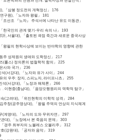
), 「노론학파의 연원과 전개: 철학사상과 현실인식」
대), 「삼봉 정도전의 개혁정신」 176
연구원), 「노자와 왕필」 181
), 「조선조 『노자』 주석서에 나타난 유도 이동관」
 「한국인의 관계 맺기-우리 속의 나」 193
(郭沂, 서울대), 「출토된 곽점 죽간과 새로운 중국사상
), 「왕필의 현학사상에 보이는 반야학의 영향에 관한
 「동주 성제원의 생애와 도학정신」 217
롤즈(롤스) 정의론의 법철학적 함의」 225
「은사와 국가」 236
진석(서강대), 「노자와 유가 사이」 244
제유의 우주: 장자, 스피노자, 라이프니츠」 255
진석(서강대), 「노장과 해체론」 266
」. 이현중(충남대), 「음양오행원리의 역학적 탐구」
재숙(고려대), 「위진현학의 미학적 성격」 284
」. 김주창(공주영상대), 「왕필 주역의 언상의 지식체계
수무(계명대), 「노자의 도와 무위자연」 297
균관대), 「노장에서 본 죽음의 문제」 303
), 「경주 최부자의 노블레스 오블리주」 312
호(강원대), 「공자와 음악」 319
9