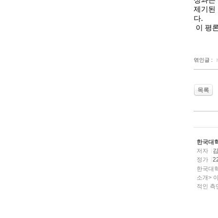
성과는
제기된
다
.
이 평론
엮인글 :
목록
한국대학
저자
정가
2
한국대학
소개> 
적인 측면