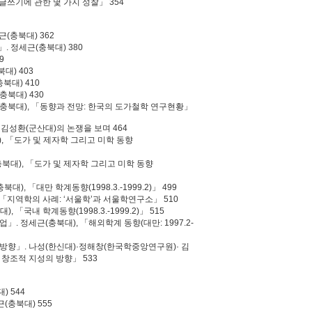
「글쓰기에 관한 몇 가지 성찰」 354
근(충북대) 362
. 정세근(충북대) 380
9
대) 403
북대) 410
충북대) 430
(충북대), 「동향과 전망: 한국의 도가철학 연구현황」
·김성환(군산대)의 논쟁을 보며 464
), 「도가 및 제자학 그리고 미학 동향
충북대), 「도가 및 제자학 그리고 미학 동향
대), 「대만 학계동향(1998.3.-1999.2)」 499
 「지역학의 사례: ‘서울학’과 서울학연구소」 510
 「국내 학계동향(1998.3.-1999.2)」 515
」. 정세근(충북대), 「해외학계 동향(대만: 1997.2-
 방향」. 나성(한신대)·정해창(한국학중앙연구원)· 김
 창조적 지성의 방향」 533
) 544
(충북대) 555