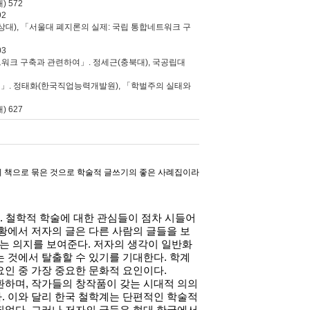
 572
92
상대), 「서울대 폐지론의 실제: 국립 통합네트워크 구
03
워크 구축과 관련하여」. 정세근(충북대), 국공립대
성」. 정태화(한국직업능력개발원), 「학벌주의 실태와
) 627
 책으로 묶은 것으로 학술적 글쓰기의 좋은 사례집이라
.
철학적 학술에 대한 관심들이 점차 시들어
황에서 저자의 글은 다른 사람의 글들을 보
는 의지를 보여준다
.
저자의 생각이 일반화
는 것에서 탈출할 수 있기를 기대한다
.
학계
요인 중 가장 중요한 문화적 요인이다
.
환하며
,
작가들의 창작품이 갖는 시대적 의의
다
.
이와 달리 한국 철학계는 단편적인 학술적