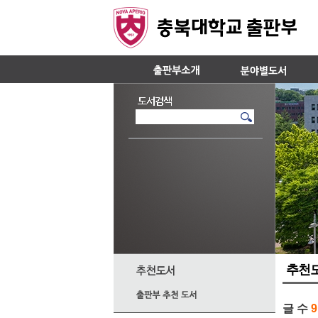
추천
글 수
9