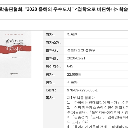
학출판협회, "2020 올해의 우수도서" <철학으로 비판하다> 학
저자 :
정세근
저자소개 :
출판사 :
충북대학교 출판부
2020-02-21
출판일 :
645
페이지수 :
정가 :
22,000원
판형 :
신국판
ISBN :
978-89-7295-506-1
목차 :
제1부 책을 말하다
1. 「한국에는 현대철학이 있는가」. 이
2. 「어찌 임금의 스승이 이단이란 말인
수(성균관대), 『도덕지귀-성리학자 서명
3. 「김홍경의 『노자』」. 김홍경(뉴욕주립대
의 노래』 042
4. 「동아시아 기론의 전개」. 마에바야