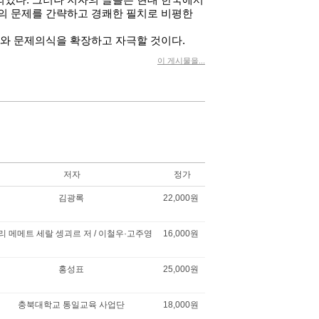
되었다
.
그러나 저자의 글들은 현대 한국에서
의 문제를 간략하고 경쾌한 필치로 비평한
와 문제의식을 확장하고 자극할 것이다
.
이 게시물을...
저자
정가
김광록
22,000원
리 메메트 세랄 셍괴르 저 / 이철우·고주영
16,000원
홍성표
25,000원
충북대학교 통일교육 사업단
18,000원