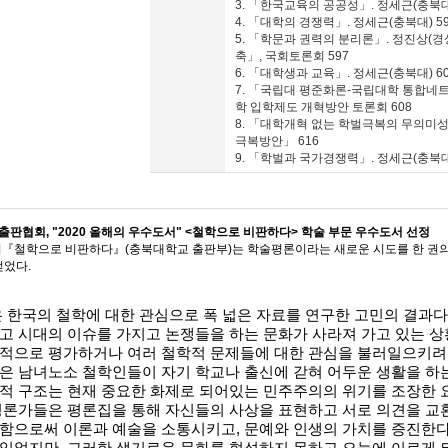
3. 「한국교육의 공공성」. 정세근(충북대)
4. 「대학의 경쟁력」. 정세근(충북대) 5
5. 「학문과 권력의 분리론」. 정진상(경
축」, 국회토론회 597
6. 「대학생과 교육」. 정세근(충북대) 6
7. 「국립대 평준화론-국립대학 통합네트
학 입학제도 개혁방안 토론회 608
8. 「대학개혁 없는 학벌극복의 무의미
극복방안」 616
9. 「학벌과 국가경쟁력」. 정세근(충북대
판협회, "2020 올해의 우수도서" <철학으로 비판하다> 학술 부문 우수도서 선정
의『철학으로 비판하다』(충북대학교 출판부)는 학술평론이라는 새로운 시도를 한 권의
얻었다.
 한국의 철학에 대한 관심으로 폭 넓은 자료를 연구한 고민의 결과다
고 시대의 이슈를 가지고 논쟁들을 하는 문화가 사라져 가고 있는 상
쟁적으로 평가하거나 여러 철학적 문제들에 대한 관심을 불러일으키려
은 남녀노소 철학인들이 자기 학교나 출신에 갇혀 어두운 생활을 하
적 구조는 현재 중요한 화제로 되어있는 민주주의의 위기를 조장한 
평론가들은 평론집을 통해 자신들의 사상을 표현하고 서로 의견을 교
평함으로써 이론과 예술을 소통시키고
,
문예와 인생의 가치를 증진한