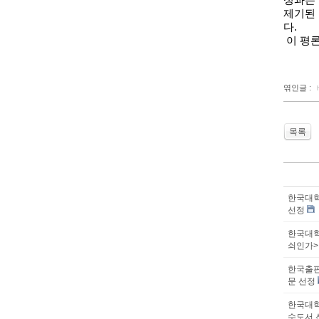
성과는
제기된
다
.
이 평론
엮인글 :
목록
한국대학
선정
한국대학
쇠인가>
한국출판
문 선정
한국대학
수도서 