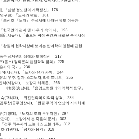
), 「노론학파의 연원과 전개: 철학사상과 현실인식」
대), 「삼봉 정도전의 개혁정신」 176
연구원), 「노자와 왕필」 181
), 「조선조 『노자』 주석서에 나타난 유도 이동관」
 「한국인의 관계 맺기-우리 속의 나」 193
(郭沂, 서울대), 「출토된 곽점 죽간과 새로운 중국사상
), 「왕필의 현학사상에 보이는 반야학의 영향에 관한
 「동주 성제원의 생애와 도학정신」 217
롤즈(롤스) 정의론의 법철학적 함의」 225
「은사와 국가」 236
진석(서강대), 「노자와 유가 사이」 244
제유의 우주: 장자, 스피노자, 라이프니츠」 255
진석(서강대), 「노장과 해체론」 266
」. 이현중(충남대), 「음양오행원리의 역학적 탐구」
재숙(고려대), 「위진현학의 미학적 성격」 284
」. 김주창(공주영상대), 「왕필 주역의 언상의 지식체계
수무(계명대), 「노자의 도와 무위자연」 297
균관대), 「노장에서 본 죽음의 문제」 303
), 「경주 최부자의 노블레스 오블리주」 312
호(강원대), 「공자와 음악」 319
9