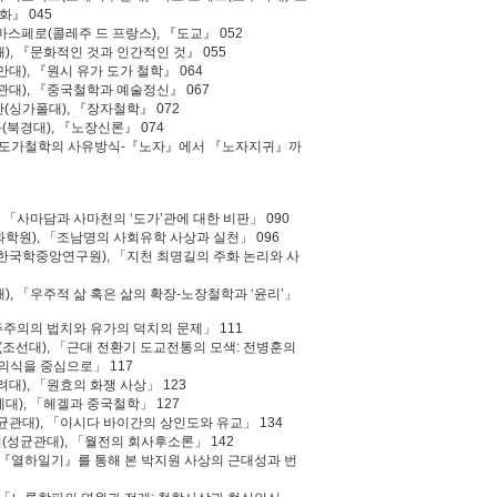
화』 045
마스페로(콜레주 드 프랑스), 『도교』 052
), 『문화적인 것과 인간적인 것』 055
대), 『원시 유가 도가 철학』 064
관대), 『중국철학과 예술정신』 067
(싱가폴대), 『장자철학』 072
(북경대), 『노장신론』 074
), 『도가철학의 사유방식-『노자』에서 『노자지귀』까
, 「사마담과 사마천의 ‘도가’관에 대한 비판」 090
과학원), 「조남명의 사회유학 사상과 실천」 096
(한국학중앙연구원), 「지천 최명길의 주화 논리와 사
), 「우주적 삶 혹은 삶의 확장-노장철학과 ‘윤리’」
민주주의의 법치와 유가의 덕치의 문제」 111
섭(조선대), 「근대 전환기 도교전통의 모색: 전병훈의
식을 중심으로」 117
대), 「원효의 화쟁 사상」 123
대), 「헤겔과 중국철학」 127
균관대), 「이시다 바이간의 상인도와 유교」 134
연(성균관대), 「월전의 회사후소론」 142
 「『열하일기』를 통해 본 박지원 사상의 근대성과 번