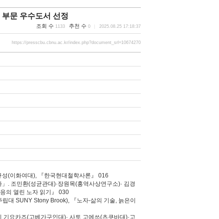
술 부문 우수도서 선정
조회 수
추천 수
1133
0
2025.08.25 17:18:37
https://presscbu.cbnu.ac.kr/index.php?document_srl=10674270
규성(이화여대), 『한국현대철학사론』 016
가」. 조민환(성균관대)·장원목(홍역사상연구소)· 김경
응의 열린 노자 읽기』 030
 SUNY Stony Brook), 『노자-삶의 기술, 늙은이
시 기요카즈(고베가구인대)· 사토 고에쓰(츠쿠바대)·고