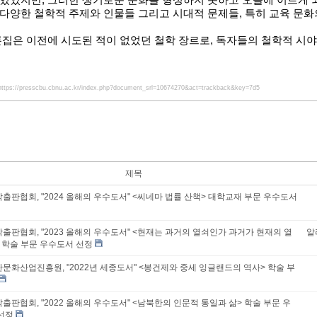
 있었지만
,
그러한 생기로운 문화를 형성하지 못하고 오늘에 이르게 
 다양한 철학적 주제와 인물들 그리고 시대적 문제들
,
특히 교육 문화
집은 이전에 시도된 적이 없었던 철학 장르로
,
독자들의 철학적 시야
https://presscbu.cbnu.ac.kr/index.php?document_srl=10674270&act=trackback&key=7d5
제목
출판협회, "2024 올해의 우수도서" <씨네마 법률 산책> 대학교재 부문 우수도서
출판협회, "2023 올해의 우수도서" <현재는 과거의 열쇠인가 과거가 현재의 열
알
 학술 부문 우수도서 선정
문화산업진흥원, "2022년 세종도서" <봉건제와 중세 잉글랜드의 역사> 학술 부
출판협회, "2022 올해의 우수도서" <남북한의 인문적 통일과 삶> 학술 부문 우
선정