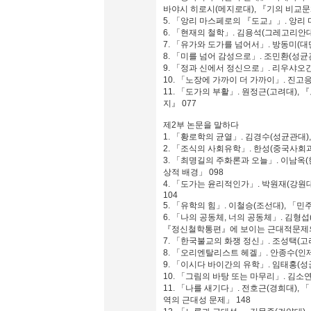
바야시 히로시(메지로대), 『기의 비교문
5. 「앙리 마스페로의 『도교』」. 앙리 
6. 「현재의 철학」. 김용석(그레고리안대
7. 「유가와 도가를 넘어서」. 방동미(대만
8. 「미를 넘어 감성으로」. 조민환(성균
9. 「정과 신에서 정신으로」. 리우샤오간
10. 「노장에 가까이 더 가까이」. 진고응
11. 「도가의 부활」. 원정근(고려대
지』 077
제2부 논문을 말하다
1. 「황로학의 균열」. 김경수(성균관대)
2. 「조식의 사회유학」. 한성(중국사회
3. 「최명길의 주화론과 오늘」. 이남옥
상적 배경」 098
4. 「도가는 윤리적인가」. 박원재(강원대
104
5. 「유학의 힘」. 이철승(조선대), 「
6. 「나의 공동체, 너의 공동체」. 김형
『정신철학통편』에 보이는 근대적문제의
7. 「한국불교의 화쟁 정신」. 조성택(고려
8. 「오리엔탈리스트 헤겔」. 안종수(인제
9. 「이시다 바이간의 유학」. 임태홍(성
10. 「그림의 바탕 또는 마무리」. 김소
11. 「나를 새기다」. 전호근(경희대),
역의 근대성 문제」 148