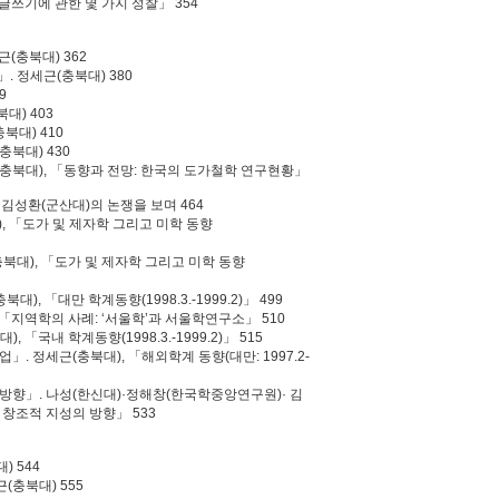
「글쓰기에 관한 몇 가지 성찰」 354
근(충북대) 362
. 정세근(충북대) 380
9
대) 403
북대) 410
충북대) 430
(충북대), 「동향과 전망: 한국의 도가철학 연구현황」
·김성환(군산대)의 논쟁을 보며 464
), 「도가 및 제자학 그리고 미학 동향
충북대), 「도가 및 제자학 그리고 미학 동향
대), 「대만 학계동향(1998.3.-1999.2)」 499
 「지역학의 사례: ‘서울학’과 서울학연구소」 510
 「국내 학계동향(1998.3.-1999.2)」 515
」. 정세근(충북대), 「해외학계 동향(대만: 1997.2-
 방향」. 나성(한신대)·정해창(한국학중앙연구원)· 김
 창조적 지성의 방향」 533
) 544
(충북대) 555