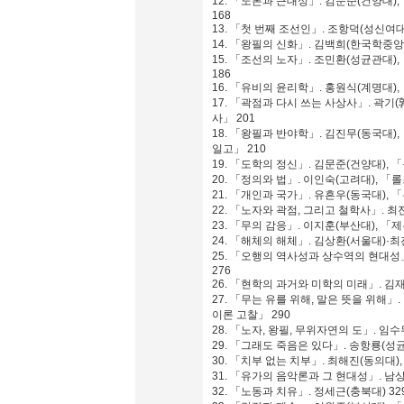
12. 「노론과 근대성」. 김문준(건양대
168
13. 「첫 번째 조선인」. 조항덕(성신여
14. 「왕필의 신화」. 김백희(한국학중앙
15. 「조선의 노자」. 조민환(성균관대
186
16. 「유비의 윤리학」. 홍원식(계명대),
17. 「곽점과 다시 쓰는 사상사」. 곽기
사」 201
18. 「왕필과 반야학」. 김진무(동국대
일고」 210
19. 「도학의 정신」. 김문준(건양대),
20. 「정의와 법」. 이인숙(고려대), 「
21. 「개인과 국가」. 유흔우(동국대), 
22. 「노자와 곽점, 그리고 철학사」. 최
23. 「무의 감응」. 이지훈(부산대), 「
24. 「해체의 해체」. 김상환(서울대)·최
25. 「오행의 역사성과 상수역의 현대성
276
26. 「현학의 과거와 미학의 미래」. 김
27. 「무는 유를 위해, 말은 뜻을 위해
이론 고찰」 290
28. 「노자, 왕필, 무위자연의 도」. 임
29. 「그래도 죽음은 있다」. 송항룡(성
30. 「치부 없는 치부」. 최해진(동의대
31. 「유가의 음악론과 그 현대성」. 남상
32. 「노동과 치유」. 정세근(충북대) 32