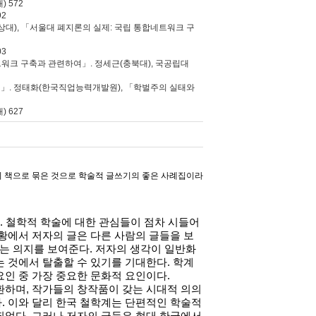
 572
92
상대), 「서울대 폐지론의 실제: 국립 통합네트워크 구
03
워크 구축과 관련하여」. 정세근(충북대), 국공립대
성」. 정태화(한국직업능력개발원), 「학벌주의 실태와
) 627
 책으로 묶은 것으로 학술적 글쓰기의 좋은 사례집이라
.
철학적 학술에 대한 관심들이 점차 시들어
황에서 저자의 글은 다른 사람의 글들을 보
는 의지를 보여준다
.
저자의 생각이 일반화
는 것에서 탈출할 수 있기를 기대한다
.
학계
요인 중 가장 중요한 문화적 요인이다
.
환하며
,
작가들의 창작품이 갖는 시대적 의의
다
.
이와 달리 한국 철학계는 단편적인 학술적