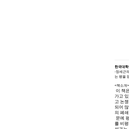
한국대학출
-정세근
는 평을 
<책소개>
이 책은
가고 있
고 논
되어 많
의 폐쇄
문예 
를 비