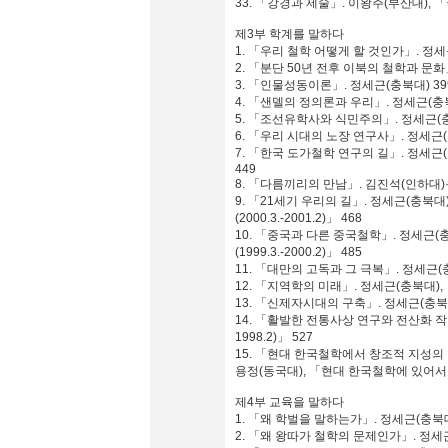
33. 「강경과 제술」. 이왕주(부산대), 
제3부 학계를 말하다
1. 「우리 철학 어떻게 할 것인가」. 정세
2. 「분단 50년 전후 이북의 철학과 문화」
3. 「인물성동이론」. 정세근(충북대) 39
4. 「샌델의 정의론과 우리」. 정세근(충북
5. 「조선유학사와 식민주의」. 정세근(충
6. 「우리 시대의 노장 연구사」. 정세근(
7. 「한국 도가철학 연구의 길」. 정세근
449
8. 「다름끼리의 만남」. 김진석(인하대)
9. 「21세기 우리의 길」. 정세근(충북대
(2000.3.-2001.2)」 468
10. 「중국과 다른 중국철학」. 정세근(
(1999.3.-2000.2)」 485
11. 「대만의 고독과 그 극복」. 정세근(충북
12. 「지역학의 미래」. 정세근(충북대),
13. 「신제자시대의 구축」. 정세근(충북대),
14. 「활발한 전통사상 연구와 전산화 작업
1998.2)」 527
15. 「현대 한국철학에서 창조적 지성의
용정(동국대), 「현대 한국철학에 있어서
제4부 교육을 말하다
1. 「왜 학벌을 말하는가」. 정세근(충북대
2. 「왜 왕따가 철학의 문제인가」. 정세근