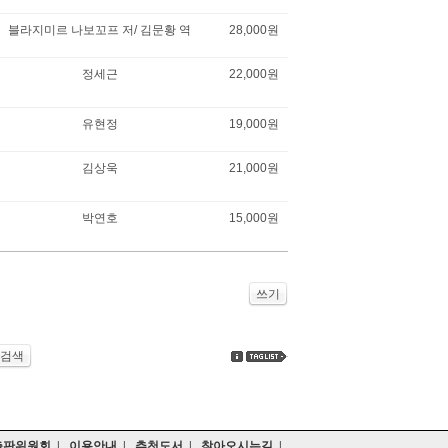
블라지미르 나보꼬프 저/ 김문황 역
28,000원
정세근
22,000원
유현정
19,000원
김상욱
21,000원
박연호
15,000원
쓰기
검색
출판위원회
|
이용안내
|
추천도서
|
찾아오시는길
|