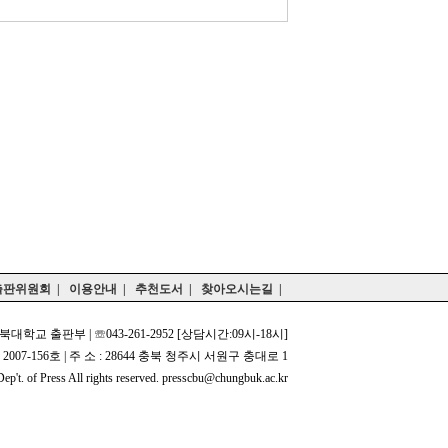
출판위원회
|
이용안내
|
추천도서
|
찾아오시는길
|
북대학교 출판부 | ☏043-261-2952 [상담시간:09시-18시]
2007-156호 | 주 소 : 28644 충북 청주시 서원구 충대로 1
p't. of Press All rights reserved. presscbu@chungbuk.ac.kr