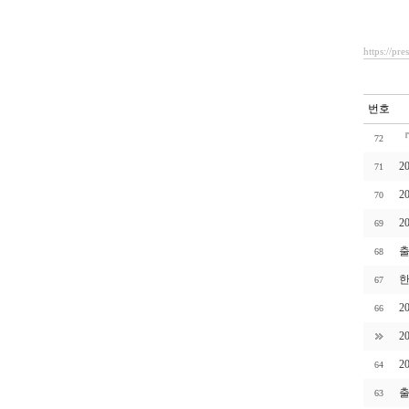
https://pr
번호
『
72
2
71
2
70
2
69
출
68
한
67
2
66
2
2
64
출
63