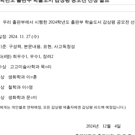
24학년도 출판부 학술도서 감상평 공모전 선정 발표
우리 출판부에서 시행한
2024학
년도
출판부 학술도서 감상평 공모전
선
일정
: 2024. 11. 27.(수)
기준
:
구성력
,
본문내용
,
표현
,
사고독창성
자
(4
명
) 최우수1, 우수1, 장려2
수상 고고미술사학과
묵○리
수
상 생화학과 이
○훈
려 상 철학과 이○영
려 상 생화학과 문○미
자에게는 개인별로 연락예정, 모든 감상평 제출자에겐 감상평 피드백 예정입니다.)
2024
년
12
월
4
일