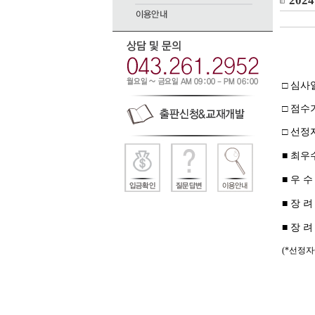
20
□
심사
□
점수
□
선정
■ 최
우
■ 우 
■ 장 
■ 장 
(*선정