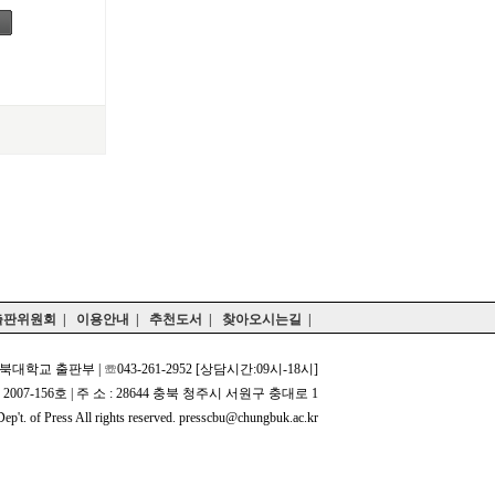
출판위원회
|
이용안내
|
추천도서
|
찾아오시는길
|
북대학교 출판부 | ☏043-261-2952 [상담시간:09시-18시]
2007-156호 | 주 소 : 28644 충북 청주시 서원구 충대로 1
p't. of Press All rights reserved. presscbu@chungbuk.ac.kr