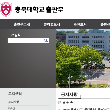
공지사항
글 수
76