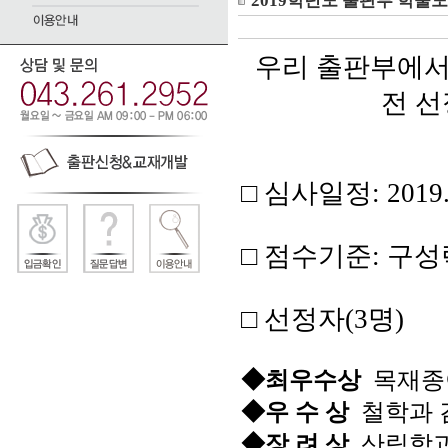
2019학년도 출판부 학술
우리 출판부에서
전
선
□
심사일정
: 2019
□
점수기준
:
구성
□
선정자
(3
명
)
◆
최우수상
목재종
◆
우 수 상
철학과 
◆
장 려 상
산림학과