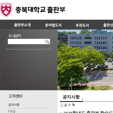
공지사항
글 수
76