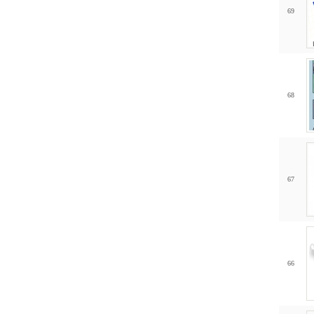
69
68
67
66