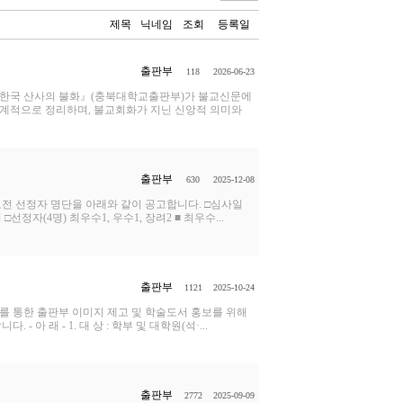
제목
닉네임
조회
등록일
출판부
118
2026-06-23
 『한국 산사의 불화』(충북대학교출판부)가 불교신문에
체계적으로 정리하며, 불교회화가 지닌 신앙적 의미와
출판부
630
2025-12-08
모전 선정자 명단을 아래와 같이 공고합니다. □심사일
성 □선정자(4명) 최우수1, 우수1, 장려2 ■ 최우수...
출판부
1121
2025-10-24
 통한 출판부 이미지 제고 및 학술도서 홍보를 위해
 래 - 1. 대 상 : 학부 및 대학원(석·...
출판부
2772
2025-09-09