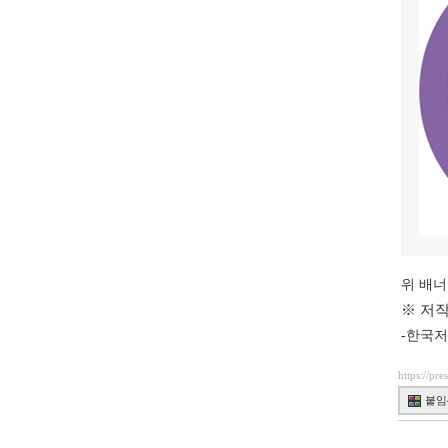
위 배너
※ 저
-한국저
https://pr
붙임4