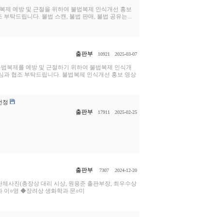
법복제 예방 및 근절을 위하여 불법복제 인식개선 홍보
탁드립니다. 불법 스캔, 불법 판매, 불법 공유는...
출판부
10921
2025-03-07
법복제를 예방 및 근절하기 위하여 불법복제 인식개
심과 협조 부탁드립니다. 불법복제 인식개선 홍보 영상
선정
출판부
17911
2025-02-25
출판부
7307
2024-12-20
 ◆단체사진(총장상 대리 시상, 원용준 출판부장, 최우수상
 이○영 ◆장려상 생화학과 문○미