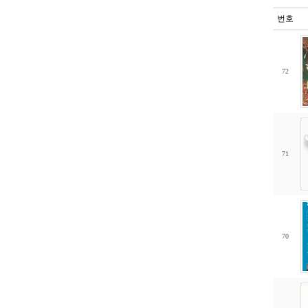
번호
72
71
70