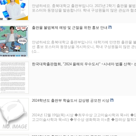
안녕하세요. 충북대학교 출판부입니다. 2025년 2학기 출판물 불
포스터와 동영상을 발송합니다. 학내 구성원들의 많은 관심과 협조 부
출판물 불법복제 예방 및 근절을 위한 홍보 안내
안녕하세요.충북대학교 출판부입니다. 대학가에 만연한 출판물 불
선 홍보 포스터와 동영상을 게시하오니, 학내 구성원들의 많은 관
(쇼...
한국대학출판협회, "2024 올해의 우수도서" <시네마 법률 산책> 
2024학년도 출판부 학술도서 감상평 공모전 시상
2024년 12월 19일(목) 시상 ◆최우수상 고고미술사학과 묵○리
고고미술사학과 묵○리) ◆우수상 생화학과 이○훈 ◆장려상 철학과