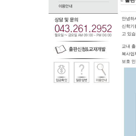
출판
안녕하
신학기
고 있습
교내 출
복사업체
보호 인