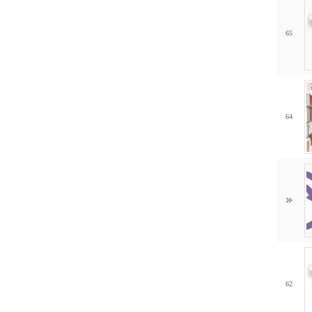
65
64
62