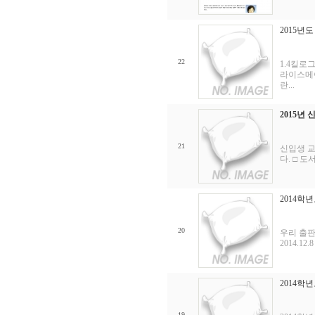
2015년
22
1.4킬로그
라이스메이커
란...
2015년
21
신입생 교
다. □ 도
2014학
20
우리 출판
2014.12
2014학
19