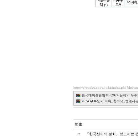
https://presscbu.cbnu.ac.kr/index.php?docu
한국대학출판협회 “2024 올해의 우수도서
2024 우수도서 목록_충북대_웹게시용.jpg
번호
『한국산사의 불화』보도자료 
72