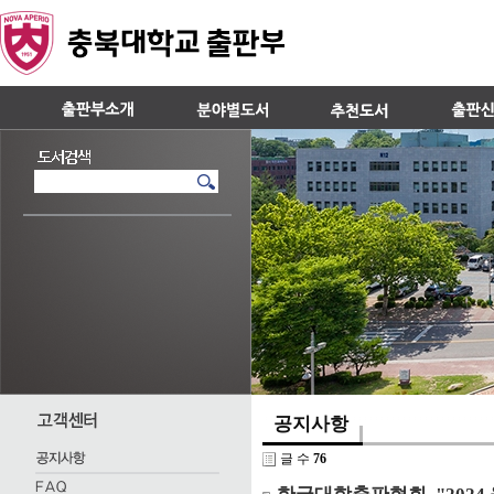
공지사항
글 수
76