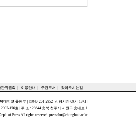
출판위원회
|
이용안내
|
추천도서
|
찾아오시는길
|
북대학교 출판부 | ☏043-261-2952 [상담시간:09시-18시]
2007-156호 | 주 소 : 28644 충북 청주시 서원구 충대로 1
p't. of Press All rights reserved. presscbu@chungbuk.ac.kr