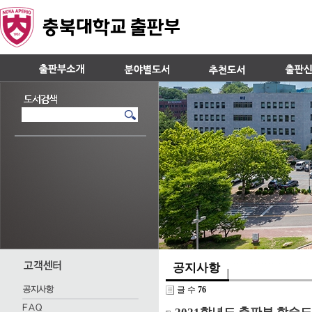
공지사항
글 수
76