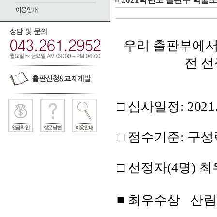
2021학년도 출판부 학술
우리 출판부에서
전
선
□
심사일정
: 2021
□
점수기준
:
구성
□
선정자
(4
명
) 최
■ 최우수상 산림