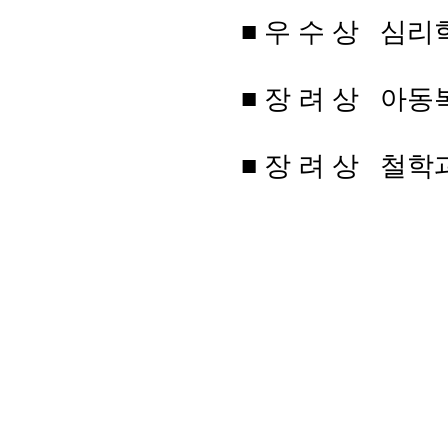
■
우 수 상 심리
■ 장 려
상 아동
■ 장 려 상 철학