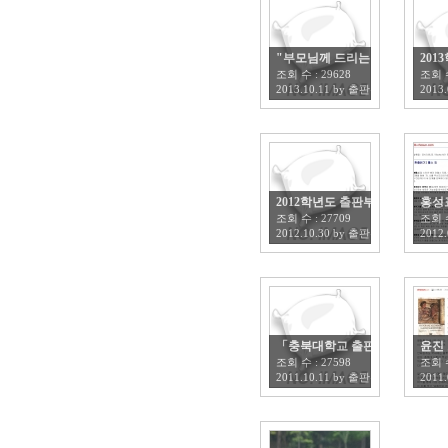
"부모님께 드리는 한권의 책" 공
201
조회 수 :
29628
조회 
2013.10.11
by
출판부
2013.
2012학년도 출판부 학술논문 공
홍성
조회 수 :
27709
조회 
2012.10.30
by
출판부
2012.
「충북대학교 출판부 책마을 원
윤진
조회 수 :
27598
조회 
2011.10.11
by
출판부
2011.