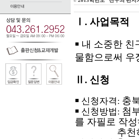
2013학년도 "친구의 편지
Ⅰ. 사업목적
내 소중한 친
￭
물함으로써 우정
Ⅱ. 신청
충
￭ 신청자격:
첨부
￭ 신청방법:
를 자필로 작성
추천하고자하