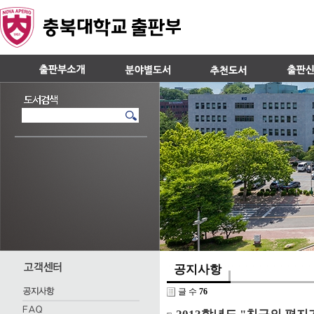
공지사항
글 수
76