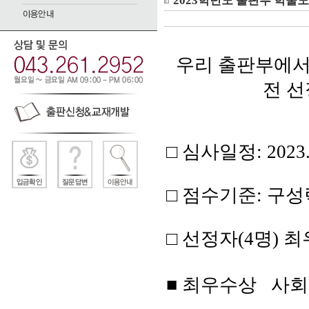
2023학년도 출판부 학술
우리 출판부에서
전
선
□
심사일정
: 2023.
□
점수기준
:
구성
□
선정자
(4
명
) 최
■ 최
우수상 사