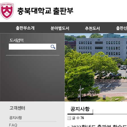
공지사항
글 수
76