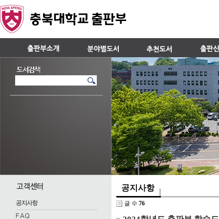
공지사항
글 수
76