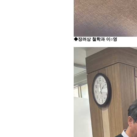
◆장려상
철학과 이
○영