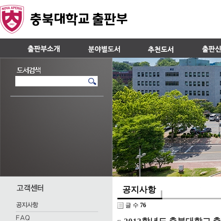
공지사항
글 수
76