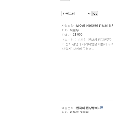
Go
사회과학
보수의 이념과잉 진보의 
저자
이항우
21,000
판매가
《보수의 이념과잉, 진보의 정치빈곤》
의 정치 관념과 패러다임을 새롭게 구축하
‘대립자’ 사이의 구분과...
예술문화
한국의 환상동화3
저자
로돌프 메뎅제