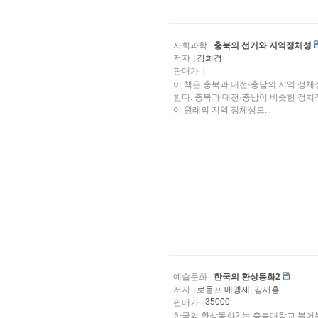
사회과학
충북의 선거와 지역정체성
저자
강희경
판매가
이 책은 충북과 대전·충남의 지역 정체
한다. 충북과 대전·충남이 비슷한 정치
이 원래의 지역 정체성으...
예술문화
한국의 환상동화2
저자
로돌프 매뎅제, 김재홍
35000
판매가
한국의 환상동화2’는 충북대학교 불어불