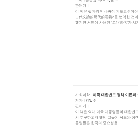
저자
통칭빙 저/ 배득렬 역
판매가
이 책은 필자의 박사과정 지도교수이
古代文論的現代的意義>를 번역한 것이다
겠지만 서명에 사용된 ‘고대古代’가 시기
사회과학
미국 대한반도 정책 이론과
저자
김일수
판매가
이 책은 역대 미국 대통령들의 대한반
서 추구하고자 했던 그들의 목표와 정책의 실패 및 성공 등을 검토하는데 목적을 두고 있다. 미국 대
통령들은 한국의 중요성을 ...