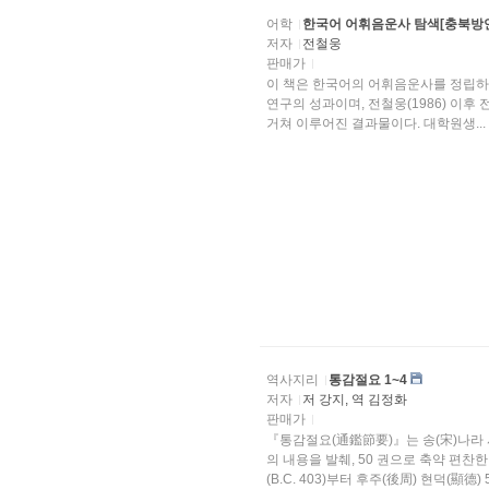
어학
한국어 어휘음운사 탐색[충북방언
저자
전철웅
판매가
이 책은 한국어의 어휘음운사를 정립하
연구의 성과이며, 전철웅(1986) 이후 전철웅(2013)에 이르기까지 끊임없는 수정과 보완의 과정을
거쳐 이루어진 결과물이다. 대학원생...
역사지리
통감절요 1~4
저자
저 강지, 역 김정화
판매가
『통감절요(通鑑節要)』는 송(宋)나라 
의 내용을 발췌, 50 권으로 축약 편찬
(B.C. 403)부터 후주(後周) 현덕(顯德) 5년