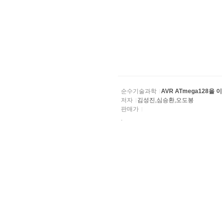
순수기술과학
AVR ATmega128
저자
김성진,심승환,오도봉
판매가
.