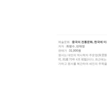
예술문화
중국의 전통문화, 한국에 미
저자
최병수, 반채영
판매가
31,000원
원서는 대만의 역사학자 주운영(朱雲
司, 民國 70年 4月 初版)이다. 최
가하고 원서를 복간하여 세인의 주목을 받