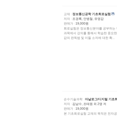
교재
정보통신공학 기초회로실험
저자
조경록, 안병철, 유영갑
판매가
19,000원
회로실험은 정보통신분야를 공부하는 학생들이 최초로 수행하는 전공실험으로 목적은 회로이론
과목에서 강의를 통해서 학습한 중요한 정리와 결과
값의 판독법 및 이들 소자에 대한 확...
순수기술과학
아날로그/디지털 기초
저자
김남수, 조태원 외 2명 저
판매가
19,000원
본 기초회로실험 교재의 목적은 전자공학 분야의 초석이 되는 회로이론과 디지털공학의 핵심내용