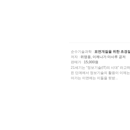
순수기술과학
표면개질을 위한 초경
저자
위명용, 이께나가 마사루 공저
판매가
15,000원
21세기는 “정보기술(IT)의 시대” 라고하여, 각 산업계에서는 연구개발, 생산, 판매 등 기업활동의 모
든 단계에서 정보기술의 활용이 이제는 필수불가결한 것이 되었다. 산
아가는 이면에는 이들을 뒷받...