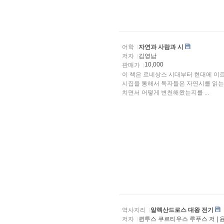
어학
자연과 사람과 시
저자
김영남
10,000
판매가
이 책은 르네상스 시대부터 현대에 이
시집을 통해서 독자들은 자연시를 읽는
치면서 어떻게 변천해왔는지를 ...
역사지리
알렉산드로스 대왕 전기
저자
퀸투스 쿠르티우스 루푸스 저 | 윤