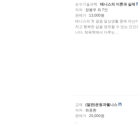
순수기술과학
테니스의 이론과 실제
저자
장봉우 외 7인
판매가
13,000원
테니스의 첫 걸음 일상생활 중에 자신이 의도하는 대로 움직이는 데에 불편함이 없다면 이는 활기
차고 행복한 삶을 영위할 수 있는 인간으로서의 
니다. 체육학에서 다루는 ...
교재
(절판)운동과웰니스
저자
최종환
판매가
20,000원
..