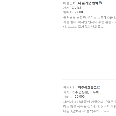
예술문화
더 즐거운 변화
저자
김기태
7,000
판매가
즐거움을 느낄 때 우리는 스트레스를 잊
각을 한다. 하지만 언제나 주변 환경이
다. 스스로 즐거움의 변화를 ...
역사지리
역주금호유고
저자
역주 임동철, 이두희
20,000
판매가
16세기 조선의 문인 이형수의 『역주 
라는 짧은 생애를 살다간 임형수의 척
나는 <금호유고>를 역주하고 있다. ...