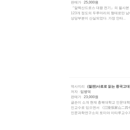
판매가
25,000원
『알렉산드로스 대왕 전기』의 필사본 
123개 정도의 두루마리의 형태로만 남
상당부분이 산실되었다. 가장 안타...
역사지리
(절판)사료로 읽는 중국고
저자
임병덕
판매가
23,000원
글쓴이 소개 현재 충북대학교 인문대학 사학과교수로 재직 중이며 교토대학 인문과학연구소 외국
인교수로 있으면서 《江陵張家山二四七號墓漢出土漢律令の硏究》에 참여하였다. 현재 교토대학
인문과학연구소의 토미야 이타루교수가 