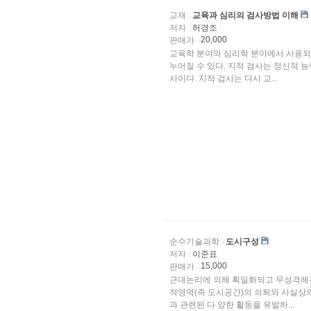
교재
교육과 심리의 검사방법 이해
저자
허경조
20,000
판매가
교육학 분야와 심리학 분야에서 사용되고
누어질 수 있다. 지적 검사는 정신적 
사이다. 지적 검사는 다시 교...
순수기술과학
도시구성
저자
이준표
15,000
판매가
근대논리에 의해 획일화되고 무성격해진
적영역(즉 도시공간)의 쇠퇴와 사실상
과 관련된 다 양한 활동을 유발하...