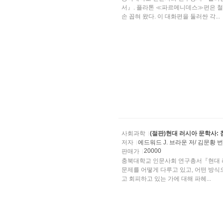
서』. 플라톤 ≪파르메니데스≫편은 철
손 꼽혀 왔다. 이 대화편을 둘러싼 각...
사회과학
(절판)현대 러시아 문학사:
저자
에드워드 J. 브라운 저/ 김문황 
20000
판매가
충북대학교 인문사회 연구총서『현대 러
문제를 어떻게 다루고 있고, 어떤 방식
고 회피하고 있는 가에 대해 파헤...