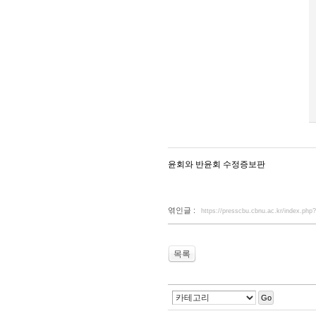
윤회와 반윤회 수정증보판
엮인글 :
https://presscbu.cbnu.ac.kr/index.ph
목록
Go