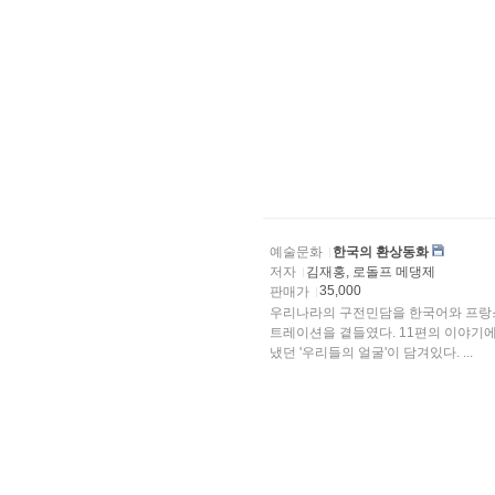
예술문화
한국의 환상동화
저자
김재홍, 로돌프 메댕제
35,000
판매가
우리나라의 구전민담을 한국어와 프랑스어로 수록한 책이다.
트레이션을 곁들였다. 11편의 이야기에
냈던 '우리들의 얼굴'이 담겨있다. ...