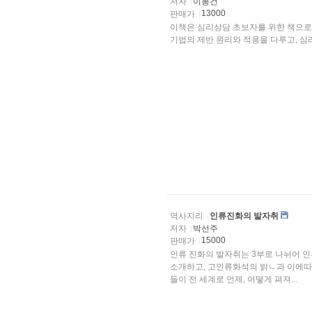
저자
이봉건
13000
판매가
이책은 심리상담 초보자를 위한 책으로
기법의
역사지리
인류진화의 발자취
저자
박선주
15000
판매가
인류 진화의 발자취는 3부로 나뉘어 
소개하고, 고인류화석의 밝ㄴ과 이에따
들이 전 세계로 언제, 어떻게 펴져...