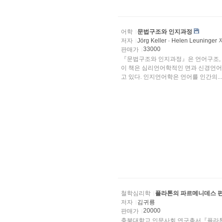
어학
문법구조와 인지과정
저자
Jörg Keller · Helen Leunin
33000
판매가
『문법구조와 인지과정』은 언어구조, 
이 책은 심리언어학적인 면과 신경언어
고 있다. 인지언어학은 언어를 인간의...
철학심리학
플라톤의 파르메니데스 편
저자
김귀룡
20000
판매가
충북대학교 인문사회 연구총서『플라톤의