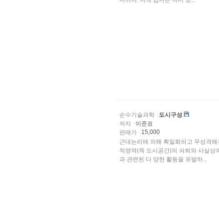
사이다. 지적 검사는 다시 교...
순수기술과학
도시구성
저자
이준표
15,000
판매가
근대논리에 의해 획일화되고 무성격해진
적영역(즉 도시공간)의 쇠퇴와 사실상
과 관련된 다 양한 활동을 유발하...