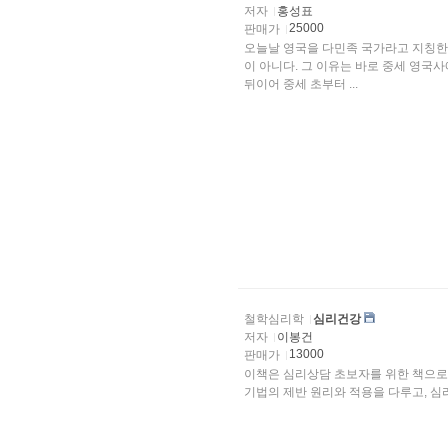
저자
홍성표
25000
판매가
오늘날 영국을 다민족 국가라고 지칭한
이 아니다. 그 이유는 바로 중세 영국사에 대한 이해를 통해서 알 수 있다. 고대 로마의 영국 정복에
뒤이어 중세 초부터 ...
철학심리학
심리건강
저자
이봉건
13000
판매가
이책은 심리상담 초보자를 위한 책으로
기법의