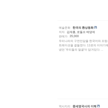
예술문화
한국의 환상동화
저자
김재홍, 로돌프 메댕제
35,000
판매가
우리나라의 구전민담을 한국어와 프랑스어로 수록한 책이다.
트레이션을 곁들였다. 11편의 이야기에
냈던 '우리들의 얼굴'이 담겨있다. ...
역사지리
중세영국사의 이해