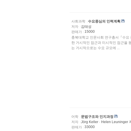
사회과학
수요중심의 인력계획
저자
김태성
15000
판매가
충북대학교 인문사회 연구총서『수요 중
한 거시적인 접근과 미시적인 접근을 동시
는 거시적으로는 수요 규모에 ...
어학
문법구조와 인지과정
저자
Jörg Keller · Helen Leunin
33000
판매가