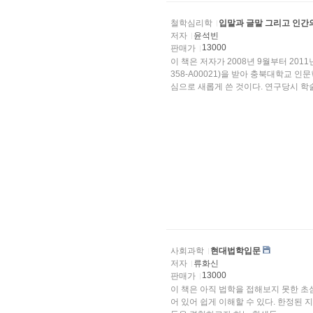
철학심리학
입말과 글말 그리고 인간
저자
윤석빈
13000
판매가
이 책은 저자가 2008년 9월부터 201
358-A00021)을 받아 충북대학교
심으로 새롭게 쓴 것이다. 연구당시 학술
사회과학
현대법학입문
저자
류화신
13000
판매가
이 책은 아직 법학을 접해보지 못한 초심자들을 위한
어 있어 쉽게 이해할 수 있다. 한정된 지면 내에서 법학의 기본적인 사항, 현대사회 특유의 법 현상