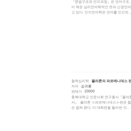
『문법구조와 인지과정』은 언어구조, 
이 책은 심리언어학적인 면과 신경언어
고 있다. 인지언어학은 언어를 인간의...
철학심리학
플라톤의 파르메니데스 편
저자
김귀룡
20000
판매가
충북대학교 인문사회 연구총서『플라톤의
서』. 플라톤 ≪파르메니데스≫편은 철
손 꼽혀 왔다. 이 대화편을 둘러싼 각...