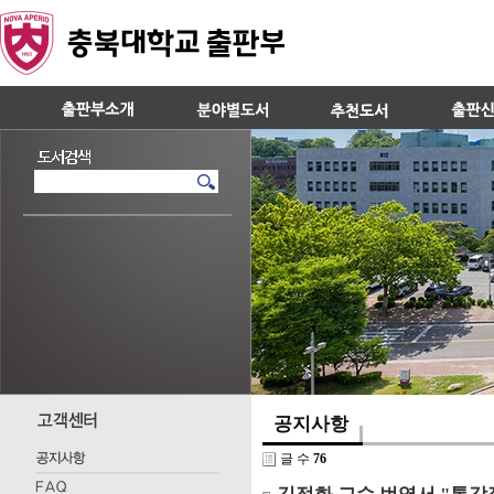
공지사항
글 수
76