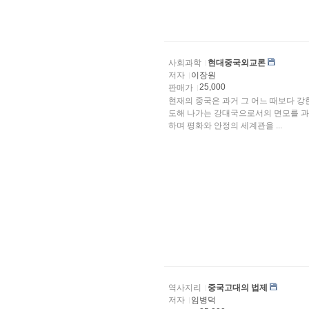
사회과학
현대중국외교론
저자
이장원
25,000
판매가
현재의 중국은 과거 그 어느 때보다 강
도해 나가는 강대국으로서의 면모를 과
하며 평화와 안정의 세계관을 ...
역사지리
중국고대의 법제
저자
임병덕