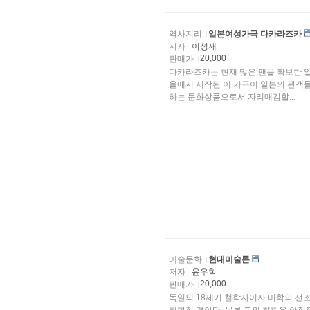
역사지리
일본여성가극 다카라즈카
저자
이성재
20,000
판매가
다카라즈카는 현재 많은 팬을 확보한 일
을에서 시작된 이 가극이 일본의 관객들
하는 문화상품으로서 자리매김할...
예술문화
현대미술론
저자
윤우학
20,000
판매가
독일의 18세기 철학자이자 미학의 선