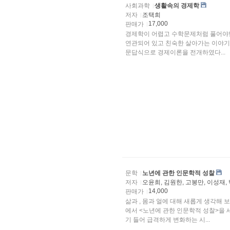
사회과학
생활속의 경제학
저자
조택희
17,000
판매가
경제학이 어렵고 수학문제처럼 풀어야만
연관되어 있고 친숙한 살아가는 이야기
문답식으로 경제이론을 전개하였다...
문학
노년에 관한 인문학적 성찰
저자
오윤희, 김원한, 고봉만, 이성재,
14,000
판매가
삶과 , 몸과 얼에 대해 새롭게 생각해
에서 <노년에 관한 인문학적 성찰>을 
기 들어 급격하게 변화하는 시...