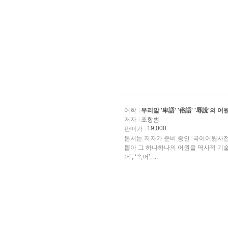
어학
우리말 '卑語' '俗語' '辱說'의 
저자
조항범
19,000
판매가
본서는 저자가 준비 중인 ‘국어어원사전’에
뽑아 그 하나하나의 어원을 역사적 기술
어’, ‘속어’, ...