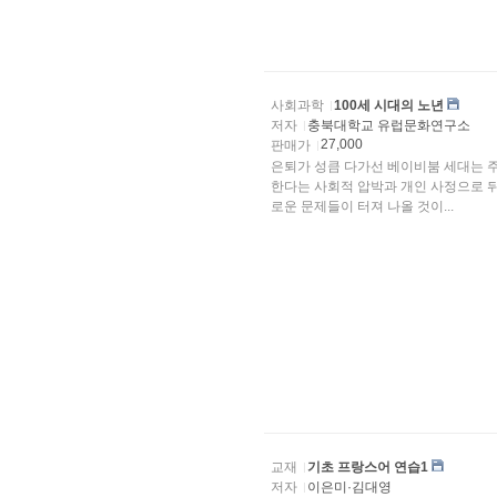
사회과학
100세 시대의 노년
저자
충북대학교 유럽문화연구소
27,000
판매가
은퇴가 성큼 다가선 베이비붐 세대는 
한다는 사회적 압박과 개인 사정으로 
로운 문제들이 터져 나올 것이...
교재
기초 프랑스어 연습1
저자
이은미·김대영