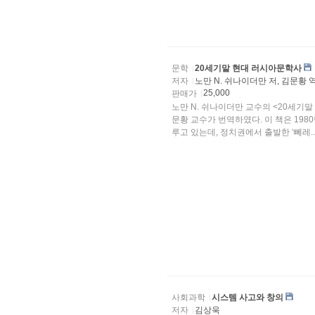
문학
20세기말 현대 러시아문학사
저자
노만 N. 쉬나이더만 저, 김문황 
25,000
판매가
노만 N. 쉬나이더만 교수의 <20세
문황 교수가 번역하였다. 이 책은 19
루고 있는데, 정치권에서 출발한 ‘뻬레..
사회과학
시스템 사고와 창의
저자
김상욱