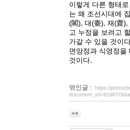
이렇게 다른 형태로
는 왜 조선시대에 집중
(閣), 대(臺), 재(
고 누정을 보려고 할
가갈 수 있을 것이다
면앙정과 식영정을 
것이다.
엮인글 :
https://pressc
document_srl=8188776&a
목록