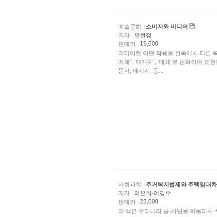
예술문화
소비자와 미디어
저자
유현정
19,000
판매가
미디어란 어떤 작용을 한쪽에서 다른 쪽
매체’, ‘매개체’, ‘매체’로 순화하여 
문자, 메시지, 동...
사회과학
주거복지법제와 주택임대차
저자
이은희·여경수
23,000
판매가
이 책은 우리나라 공·사법을 아울러서