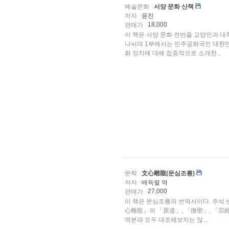
예술문화
서양 문화 산책
저자
윤진
18,000
판매가
이 책은 서양 문화 전반을 교양인과 대
나뉘며 1부에서는 민주공화국인 대한민
화 정치에 대해 집중적으로 소개한...
문학
文心雕龍(문심조룡)
저자
배득렬 역
27,000
판매가
이 책은 문심조룡의 번역서이다. 주석 
心雕龍』의 「原道」, 「徵聖」, 「宗經
역본과 모두 대조해보지는 않...