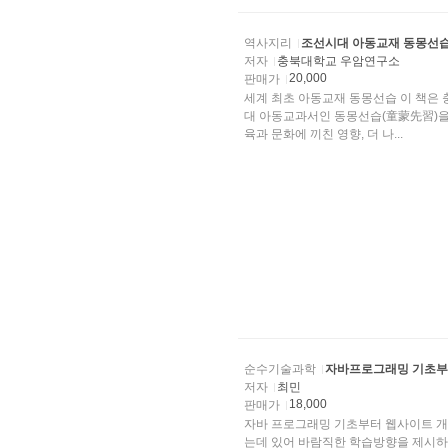
역사지리
조선시대 아동교재 동몽선습
저자
충북대학교 우암연구소
20,000
판매가
세계 최초 아동교재 동몽선습 이 책은
대 아동교과서인 동몽선습(童蒙先習)을 
육과 문화에 끼친 영향, 더 나...
순수기술과학
자바프로그래밍 기초부
저자
최민
18,000
판매가
자바 프로그래밍 기초부터 웹사이트 개
는데 있어 바람직한 학습방향을 제시하고