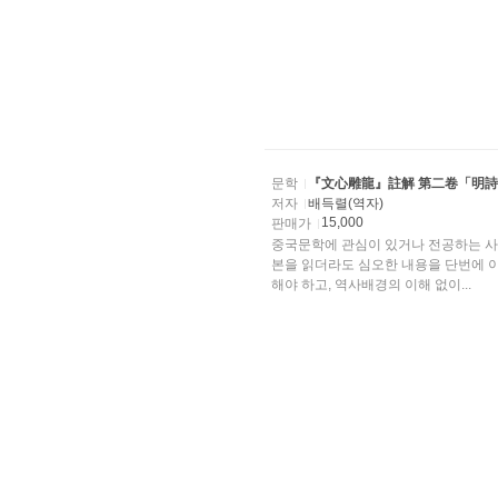
문학
『文心雕龍』註解 第二卷「明詩
저자
배득렬(역자)
15,000
판매가
중국문학에 관심이 있거나 전공하는 사
본을 읽더라도 심오한 내용을 단번에 
해야 하고, 역사배경의 이해 없이...