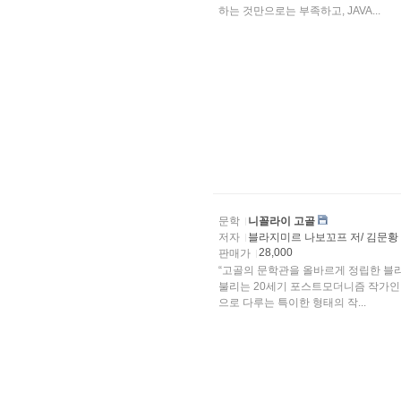
하는 것만으로는 부족하고, JAVA...
문학
니꼴라이 고골
저자
블라지미르 나보꼬프 저/ 김문황
28,000
판매가
“고골의 문학관을 올바르게 정립한 블라
불리는 20세기 포스트모더니즘 작가인
으로 다루는 특이한 형태의 작...