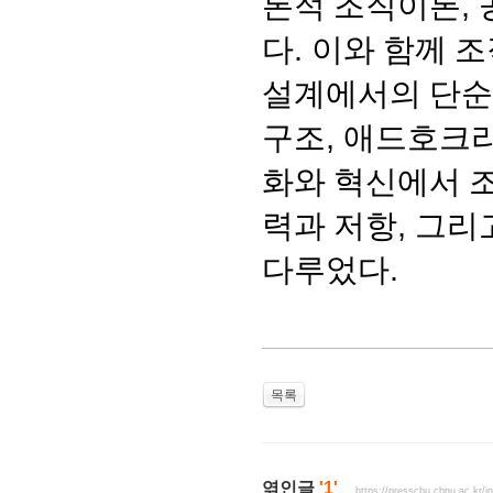
론적 조직이론
,
다
.
이와 함께 조
설계에서의 단순
구조
,
애드호크
화와 혁신에서 
력과 저항
,
그리
다루었다
.
목록
엮인글
'1'
https://presscbu.cbnu.ac.kr