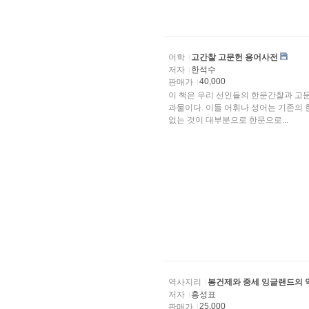
어학
고간찰 고문헌 용어사전
저자
한석수
40,000
판매가
이 책은 우리 선인들의 한문간찰과 고문
과물이다. 이들 어휘나 성어는 기존의
없는 것이 대부분으로 한문으로...
역사지리
봉건제와 중세 잉글랜드의 
저자
홍성표
25,000
판매가