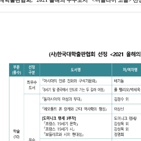
대학출판협회, "2021 올해의 우수도서" <니꼴라이 고골> 선