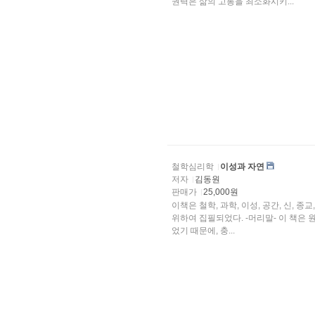
권력은 삶의 고통을 최소화시키...
철학심리학
이성과 자연
저자
김동원
판매가
25,000원
이책은 철학, 과학, 이성, 공간, 신, 종교, 자연, 인류 등 자연과 인간의
위하여 집필되었다. -머리말- 이 책은 원래 l990년에 도서출판 ‘한승’에서 냈던 것이다. 책이 절판되
었기 때문에, 충...