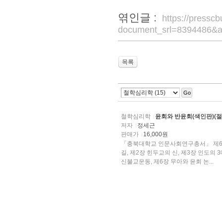
엮인글 :
https://pressc
document_srl=8394486&a
목록
Go
철학심리학
윤회와 반윤회(색인판)(절
저자
정세근
판매가
16,000원
「충북대학교 인문사회연구총서」 제6권
길, 제2장 힌두교의 신, 제3장 인도의
신불교운동, 제6장 무아와 윤회 논...