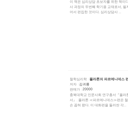
이 책은 심리상담 초보자를 위한 책이
사 과정의 두번째 학기용 교재로서, 
어서 편집한 것이다. 심리상담사 ...
철학심리학
플라톤의 파르메니데스 편
저자
김귀룡
20000
판매가
충북대학교 인문사회 연구총서『플라톤의
서』. 플라톤 ≪파르메니데스≫편은 철
손 꼽혀 왔다. 이 대화편을 둘러싼 각...