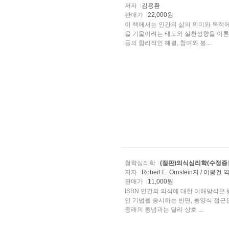
저자
김용환
판매가
22,000원
이 책에서는 인간의 삶의 의미와 목적
을 기울이려는 태도와 실천성향을 이론적으로 검토하고자 한다. 아울러 현대 사회에서 요청되는 갈
등의 합리적인 해결, 참여와 봉...
철학심리학
(절판)의식심리학(수정증
저자
Robert E. Ornstein저 / 이봉건 
판매가
11,000원
ISBN 인간의 의식에 대한 이해방식은 동서양으로 대별된
인 기법을 중시하는 반면, 동양식 접근
종래의 통념과는 달리 상호 ...