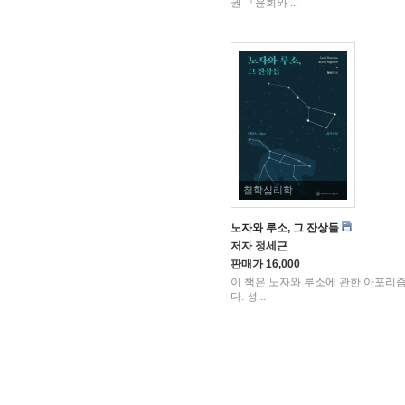
권 『윤회와 ...
철학심리학
노자와 루소, 그 잔상들
저자
정세근
판매가
16,000
이 책은 노자와 루소에 관한 아포리
다. 성...