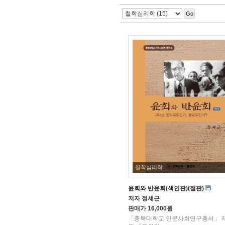
Go
철학심리학
윤회와 반윤회(색인판)(절판)
저자
정세근
판매가
16,000원
「충북대학교 인문사회연구총서」 