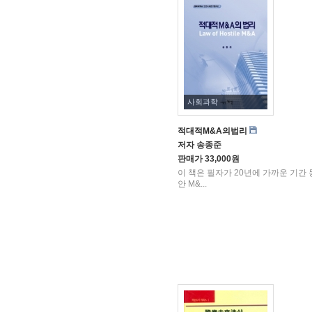
사회과학
적대적M&A의법리
저자
송종준
판매가
33,000원
이 책은 필자가 20년에 가까운 기간 
안 M&...