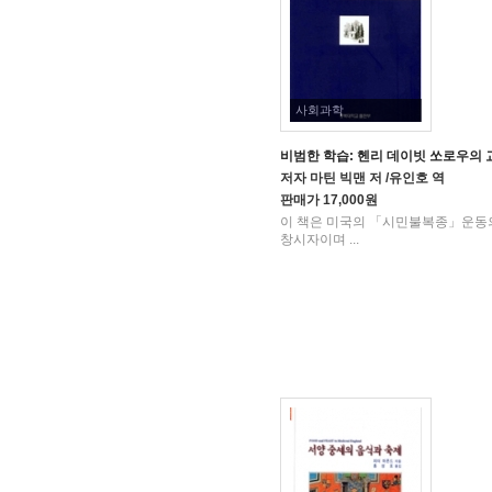
사회과학
비범한 학습: 헨리 데이빗 쏘로우의
저자
마틴 빅맨 저 /유인호 역
판매가
17,000원
이 책은 미국의 「시민불복종」운동
창시자이며 ...