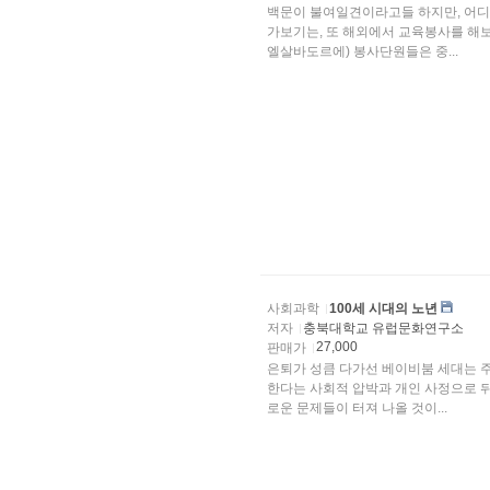
백문이 불여일견이라고들 하지만, 어디
가보기는, 또 해외에서 교육봉사를 해보
엘살바도르에) 봉사단원들은 중...
사회과학
100세 시대의 노년
저자
충북대학교 유럽문화연구소
27,000
판매가
은퇴가 성큼 다가선 베이비붐 세대는 
한다는 사회적 압박과 개인 사정으로 
로운 문제들이 터져 나올 것이...