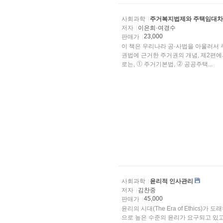
사회과학
주거복지법제와 주택임대차
저자
이은희·여경수
23,000
판매가
이 책은 우리나라 공·사법을 아울러서
권법에 근거한 주거권의 개념, 제2편
로는, ⓵ 주거기본법, ⓶ 공공주택...
사회과학
윤리적 인사관리
저자
김찬중
45,000
판매가
윤리의 시대(The Era of Ethic
으로 높은 수준의 윤리가 요구되고 있