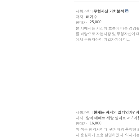
사회과학
무형자산 가치분석
저자
배기수
25,000
판매가
본 서에서는 시간의 흐름에 따른 경영활
를 바탕으로 자본시장 및 무형자산에 
에서 무형자산이 기업가치에 미...
사회과학
현재는 과거의 열쇠인가? 
저자
알리 메메트 세랄 셍괴르 저 / 
16,000
판매가
이 책은 번역서이다. 원저자의 축약된
서 충실하게 보충 설명하였다. 역사가