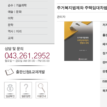
주거복지법제와 주택임대차법
관리자
저자
출판
페이
정가
판매
판형
ISB
목차