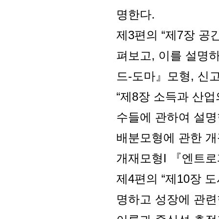
명한다.
제3편의 “제7장 
펴보고, 이를 설명
드-도마』모형, 신
“제8장 소득과 산
수들에 관하여 설명
배분모형에 관한 개
개재모형I 『엔트로피
제4편의 “제10장
명하고 성장에 관련