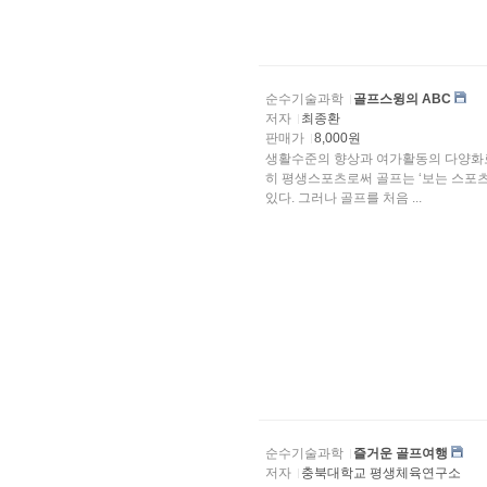
순수기술과학
골프스윙의 ABC
저자
최종환
판매가
8,000원
생활수준의 향상과 여가활동의 다양화로
히 평생스포츠로써 골프는 ‘보는 스포츠’에서 실제로 ‘한번 해보고 싶은
있다. 그러나 골프를 처음 ...
순수기술과학
즐거운 골프여행
저자
충북대학교 평생체육연구소