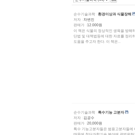
순수기술과학
환경이상과 식물장해
저자
차변진
판매가
12.000원
이 책은 식물의 정상적인 생육을 방해하
단법 및 대책법등에 대한 자료를 정리하여 식물보호를 공부하는 학생들 및 관련분야 종사자들에게
도움을 주고자 한다. 이 책은...
순수기술과학
특수기능 고분자
저자
김공수
판매가
20,000원
특수 기능고분자들은 범용고분자들에 
때문에 첨단과학기술 분야에 광범위하게 활용되고 있다. 이와 같이 특수 기능 고분자의 중요성 때