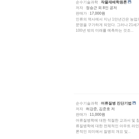
순수기술과학
작물재배학원론
저자
정승근 외 8인 공저
판매가
17,000원
인류의 역사에서 지난 1만년간은 농
문명을 구가하게 되었다. 그러나 21세기를 앞둔 현재 과학기술의 눈부신 발전에도 불구하
100년 밖의 미래를 예측하는 것조...
순수기술과학
어류질병 진단기법
저자
허강준, 김준호 저
판매가
11,000원
어류질병학에 대한 적절한 교과서 및 참고서가 없는 현상
류질병학에 대한 전체적인 아우트 라인
론적인 의미에서 질병의 개요 및...