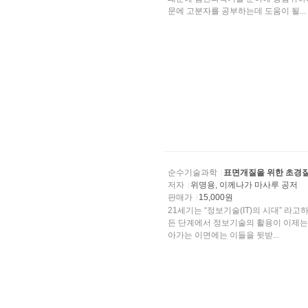
문에 고분자를 공부하는데 도움이 될...
순수기술과학
표면개질을 위한 초경
저자
위명용, 이께나가 마사루 공저
판매가
15,000원
21세기는 “정보기술(IT)의 시대” 라고하여, 각 산업계에서는 연구개발, 생산, 판매 등 기업활동의 모
든 단계에서 정보기술의 활용이 이제는 필수불가결한 것이 되었다. 산
아가는 이면에는 이들을 뒷받...