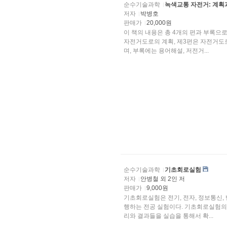
순수기술과학
녹색교통 자전거: 계획
저자
박병호
판매가
20,000원
이 책의 내용은 총 4개의 편과 부록으로
자전거도로의 계획, 제3편은 자전거도로의 설계, 그리고 제4편은 녹색교통 자전거 이용 활성화이
며, 부록에는 용어해설, 저전거...
순수기술과학
기초회로실험
저자
안병철 외 2인 저
판매가
9,000원
기초회로실험은 전기, 전자, 정보통신,
행하는 전공 실험이다. 기초회로실험의 목적은 회로이론 과목에서 강의를 통해서 
리와 결과들을 실습을 통해서 확...