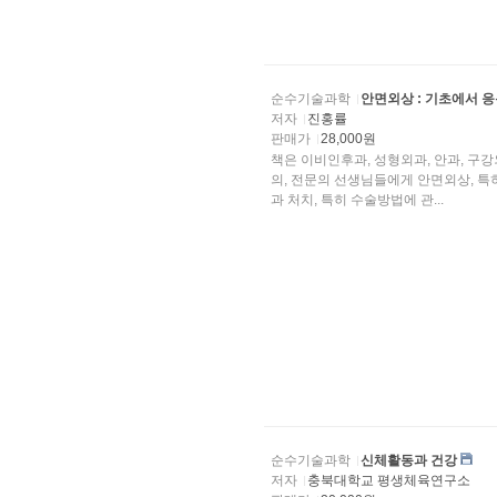
순수기술과학
안면외상 : 기초에서 
저자
진홍률
판매가
28,000원
책은 이비인후과, 성형외과, 안과, 구
의, 전문의 선생님들에게 안면외상, 특히 안면골의 골절에 대한 기초를 제공하고 이를 웅~용한
과 처치, 특히 수술방법에 관...
순수기술과학
신체활동과 건강
저자
충북대학교 평생체육연구소