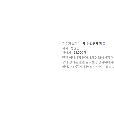
순수기술과학
새 농업경제학
저자
성진근
판매가
23,000원
닫힌 국내시장 안에서의 농업생산과 유통의 효율성 실현에만 천
구와 강의는 열린 글로벌경쟁시대에서는
있다. 농산품에 대한 소비자의 수요도...