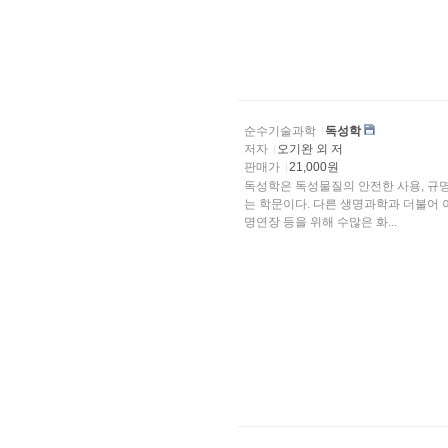
순수기술과학
독성학
저자
오기완 외 저
판매가
21,000원
독성학은 독성물질의 안전한 사용, 규
는 학문이다. 다른 생명과학과 더불어 이 분야도 급속한 발전을 거듭하고 있다. 생활의 편리함
명연장 등을 위해 수많은 화...