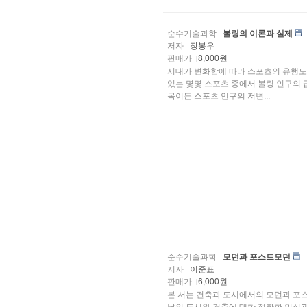
순수기술과학
볼링의 이론과 실제
저자
장봉우
판매가
8,000원
시대가 변화함에 따라 스포츠의 유행도
있는 몇몇 스포츠 중에서 볼링 인구의 급증 추세는 그 변화의 대표적인 것이라
목이든 스포츠 언구의 저변...
순수기술과학
모던과 포스트모던
저자
이준표
판매가
6,000원
본 서는 건축과 도시에서의 모던과 포