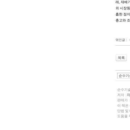
래, 재배
외 시장동
흡한 점이
충고와 조
엮인글 :
목록
순수기
저자
판매가
이 책은
단법 및 대책법등에 대한 자료를 정리하여 식물보호를 공부하는 학생들 및 관련분야 종사자들에게
도움을 주