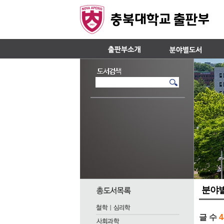
분야
글 수
4