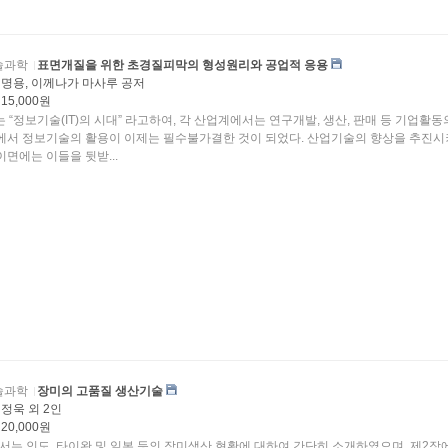
술과학
표면개질을 위한 초경질피막의 형성원리와 공업적 응용
명용, 이께나가 마사루 공저
15,000원
 등 기업활동의 모
보기술의 활용이 이제는 필수불가결한 것이 되었다. 산업기술의 향상을 추진시켜 나
이면에는 이들을 뒷받...
술과학
장미의 고품질 생산기술
정욱 외 2인
20,000원
서는 인도, 타이완 및 일본 등의 장미생산 현황에 대하여 간단히 소개하였으며, 제2장