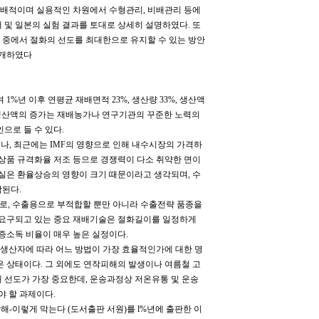
재배적이며 실용적인 차원에서 수형관리, 비배관리 등에
및 일본의 실험 결과를 토대로 상세히 설명하였다. 또
 중에서 절화의 선도를 최대한으로 유지할 수 있는 방안
소개하였다
년 이후 연평균 재배면적 23%, 생산량 33%, 생산액
및 생산액의 증가는 재배농가나 연구기관의 꾸준한 노력의
으로 들 수 있다.
나, 최근에는 IMF의 영향으로 인해 내수시장의 가격하
상품 규격화율 저조 등으로 경쟁력이 다소 취약한 면이
실은 환율상승의 영향이 크기 때문이라고 생각되며, 수
각된다.
로, 수출용으로 부적합할 뿐만 아니라 수출전략 품종을
 요구되고 있는 중요 재배기술은 절화길이를 일정하게
증소독 비율이 매우 높은 실정이다.
 생산자에 따라 어느 방법이 가장 효율적인가에 대한 명
 상태이다. 그 외에도 연작피해의 발생이나 여름철 고
해 선도가 가장 중요한데, 운송과정상 저온유통 및 운송
야 할 과제이다.
이렇게 막는다 (도서출판 서원)를 l%년에 출판한 이