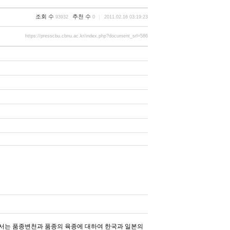
조회 수
추천 수
93932
0
2011.02.16 03:19:23
https://presscbu.cbnu.ac.kr/index.php?document_srl=586
에서는 품종변천과 품종의 육종에 대하여 한국과 일본의