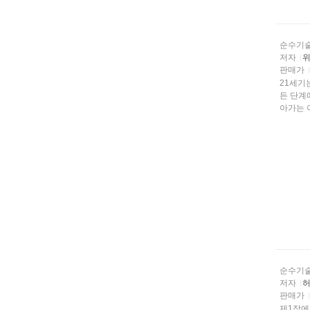
순수기
저자
위
판매가
21세기는 “정보기술(IT)의 시대” 라고하여, 각 산업계에서는 연구개발, 생산, 판매
든 단계에서 정
아가는 
순수기
저자
허
판매가
제1장에