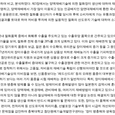
하여 비교, 분석하였다. 제3장에서는 양액재배기술에 의한 절화장미 생산에 대하여 
명하고, 양액재배에서 가장 많이 이용되고 있는 인공배지인 암면대체배지에 환한 국내 
은 응용편으로, 재배한 절화를 생산자가 수확할 당시와 후에 소비자에게 가는 유통과정
험결과를 토대로 하여 저비용 투자에 의한 실용적인 절화의 선도유지 기술에 대하여 
내 절화품목 중에서 화훼류 수출을 주도하고 있는 수출유망 품목으로 간주되고 있으며 1%
증가율을 보여, 절화류 전체 증가율 28%를 크게 상회하고 있다. 이와 같이 재배면적 
선도 장기유지 품종의 보급, 젊은 층의 수요확대, 유리온실 장미재배의 증가 등을 그 원인
%7년까지의 장미수출은 국내가격 상승과 상품성 저하로 재배농가가 수출을 기피하였으
 첨단유리온실의 지원과 보급에 따른 상품성 증대로 수출이 크게 증가되고 있다. 수출
항공료 인상, 수출물류비 증대에도 불구하고 수출경쟁에 관한 여건이 호전되고 있는 사
 정착하기 위해서는 고품질, 저비용의 재배기술 확립이 선행되어야만 할 것으로 생
배기술상의 미비점을 보면, 신품종보다는 ‘레드산드라’ 등의 오래된 품종이 대부분으
기 보다는 여러 가지 품종을 시험 재배하는 경우가 일반적이다. 특히, 장미재배에서
것과 병충해 방제를 들 수 있는데, 방제미비로 충해발생이 많아 일본현지 검역시에 훈
 있어서도 양액재배, 토경재배, 관비재배 등, 여러가지 재배방법이 이용되고 있으나
어져 있지 않을 뿐만 아니라 절상재배와 아칭재배에 대한 우열성 논란도 해결되지 않은
책도 고품질 생산을 위해서 반드시 해결해야 될 문제이다. 또한, 장미는 타 품목에 비
 편이며, 전처리제 등 선도유지제 처리미흡, 선별포장 기술부족 등이 시급히 개선되어
 문제점을 감안하여 충북대학교 첨단원예기술개발연구센타는 ‘장미 병충해와 생육장해-