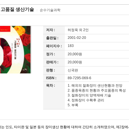
 고품질 생산기술
순수기술과학
저자 :
허정욱 외 2인
2001-02-20
출판일 :
183
페이지수 :
정가 :
20,000원
판매가 :
20,000원
판형 :
신국판
ISBN :
89-7295-069-6
목차 :
1. 해외의 절화장미 샌산현황과 전망
2. 품종육종의 현황과 주요품종의 특성
3. 절화장미의 양액재배 기술
4. 정화장미 수확후 관리
5. 부록
는 인도, 타이완 및 일본 등의 장미생산 현황에 대하여 간단히 소개하였으며, 제2장