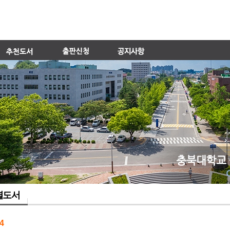
별도서
4