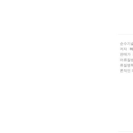
순수기
저자
허
판매가
어류질병학에
류질병학