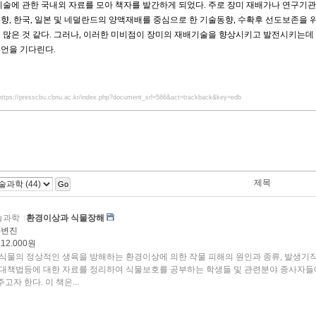
기술에 관한 국내외 자료를 모아 책자를 발간하게 되었다. 주로 장미 재배가나 연구기
향, 한국, 일본 및 네덜란드의 양액재배를 중심으로 한 기술동향, 수확후 선도보존을 
 많은 것 같다. 그러나, 이러한 미비점이 장미의 재배기술을 향상시키고 발전시키는데
언을 기다린다.
https://presscbu.cbnu.ac.kr/index.php?document_srl=586&act=trackback&key=edb
제목
Go
술과학
환경이상과 식물장해
차변진
12.000원
 식물의 정상적인 생육을 방해하는 환경이상에 의한 작물 피해의 원인과 종류, 발생기작
고자 한다. 이 책은...