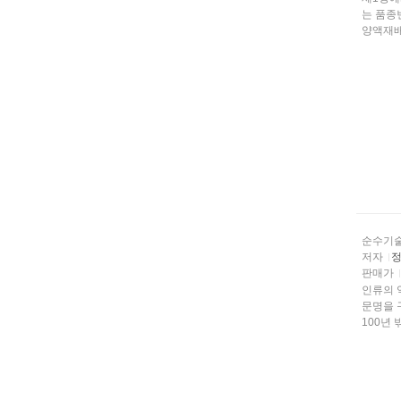
는 품종변천과 품종의 육종에 대하여 한국과 일본의 상
양액재배
순수기
저자
정
판매가
인류의 
문명을 구가하게 되
100년 