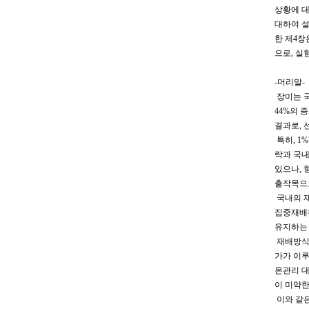
상황에 대
대하여 설
한 제4장
으로, 실
-머리말-
장미는 국
44%의 
결과로, 
특히, 1
락과 국내
있으나, 
출작목으로
국내의 재
집중재배하
유지하는 
재배방식에
가가 이루
온관리 대
이 미약한
이와 같은