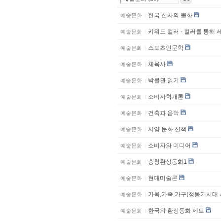
한국 산사의 불화
예술문화
키워드 컬러 - 컬러를 통해 
예술문화
스포츠인문학
예술문화
체육사
예술문화
박물관 읽기
예술문화
소비자학개론
예술문화
건축과 음악
예술문화
서양 문화 산책
예술문화
소비자와 미디어
예술문화
충청환상동화1
예술문화
현대미술론
예술문화
가옥,가족,가구(청동기시대
예술문화
한국의 환상동화 세트
예술문화