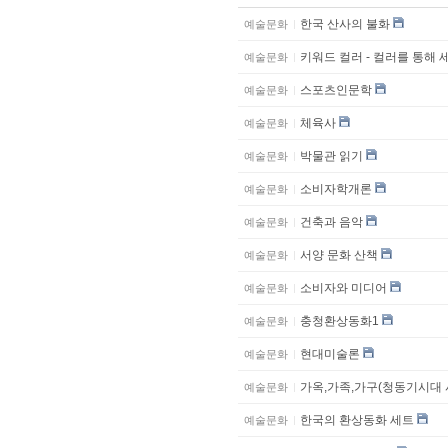
한국 산사의 불화
예술문화
키워드 컬러 - 컬러를 통해 
예술문화
스포츠인문학
예술문화
체육사
예술문화
박물관 읽기
예술문화
소비자학개론
예술문화
건축과 음악
예술문화
서양 문화 산책
예술문화
소비자와 미디어
예술문화
충청환상동화1
예술문화
현대미술론
예술문화
가옥,가족,가구(청동기시대
예술문화
한국의 환상동화 세트
예술문화