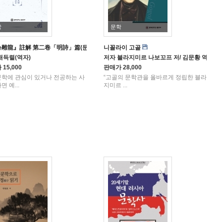
학
문학
雕龍』註解 第二卷「明詩」篇(문심조룡주해 제이권 명시편)
니꼴라이 고골
배득렬(역자)
저자
블라지미르 나보꼬프 저/ 김문황 역
가
15,000
판매가
28,000
학에 관심이 있거나 전공하는 사
“고골의 문학관을 올바르게 정립한 블라
 예...
지미르 ...