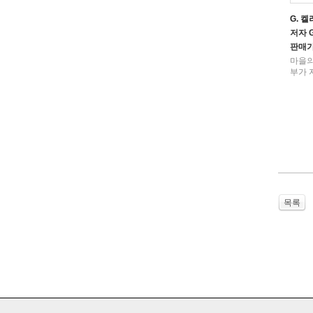
G. 
저자
G
판매
마을의 로
부가 자
목록