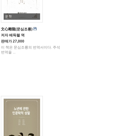
문학
文心雕龍(문심조룡)
저자
배득렬 역
판매가
27,000
이 책은 문심조룡의 번역서이다. 주석
번역을 ...