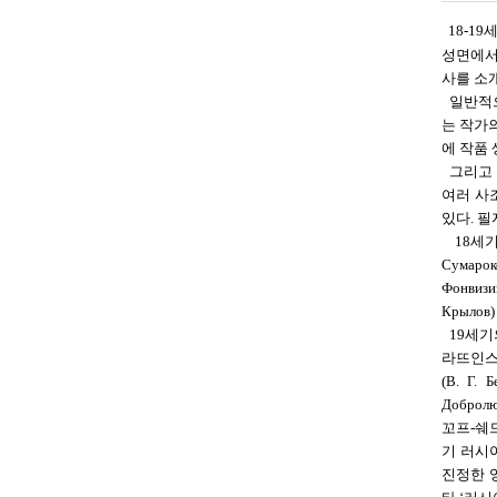
18-1
성면에서 
사를 소
일반적으
는 작가
에 작품
그리고 
여러 사
있다. 
18세기의 
Сумаро
Фонвиз
Крыло
19세기의 
라뜨인스끼(Е
(В. Г.
Доброл
꼬프-쉐드린
기 러시
진정한 