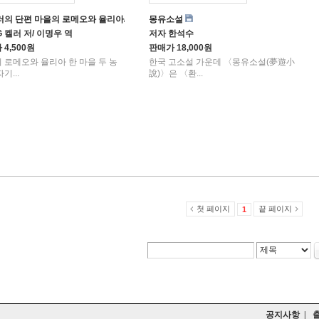
켈러의 단편 마을의 로메오와 율리아/옷은 사람을 만든다
몽유소설
 켈러 저/ 이명우 역
저자
한석수
가
4,500원
판매가
18,000원
메오와 율리아 한 마을 두 농
한국 고소설 가운데 〈몽유소설(夢遊小
기...
說)〉은 〈환...
첫 페이지
끝 페이지
1
공지사항
|