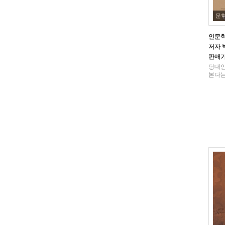
문
인문
저자
판매
당대인
본다는 