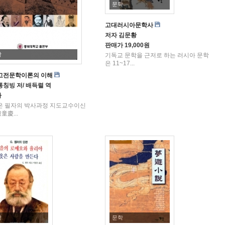
문학
고대러시아문학사
저자
김문황
판매가
19,000원
학
기독교 문학을 근저로 하는 러시아 문학
은 11~17...
고전문학이론의 이해
통칭빙 저/ 배득렬 역
가
은 필자의 박사과정 지도교수이신
童慶...
학
문학