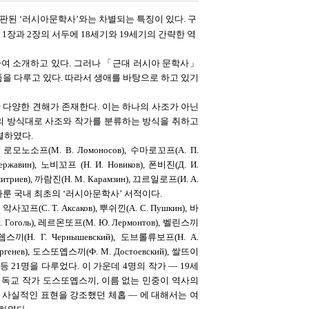
판된 ‘러시아문학사’와는 차별되는 특징이 있다. 구
 1장과 2장의 서두에 18세기와 19세기의 간략한 역
여 소개하고 있다. 그러나 「근대 러시아 문학사」
을 다루고 있다. 따라서 생애를 바탕으로 하고 있기
 다양한 견해가 존재한다. 이는 하나의 사조가 아닌
의 방식대로 사조와 작가를 분류하는 방식을 취하고
열하였다.
 로모노소프(М. В. Ломоносов), 수마로꼬프(А. П.
ржавин), 노비꼬프 (Н. И. Новиков), 폰비진(Д. И.
итриев), 까람진(Н. М. Карамзин), 끄르일로프(И. А.
 다룬 국내 최초의 ‘러시아문학사’ 서적이다.
프(С. Т. Аксаков), 뿌쉬낀(А. С. Пушкин), 바
 В. Гоголь), 레르몬또프(М. Ю. Лермонтов), 벨린스끼
느이쉡스끼(Н. Г. Чернышевский), 도브롤류보프(Н. А.
ургенев), 도스또옙스끼(Ф. М. Достоевский), 쌀뜨이
Чехов) 등 21명을 다루었다. 이 가운데 4명의 작가 ― 19세
기독교 작가 도스또옙스끼, 이름 없는 민중이 역사의
 사실적인 표현을 강조했던 체홉 ― 에 대해서는 여