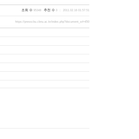
조회 수
추천 수
95348
0
2011.02.16 01:57:51
https://presscbu.cbnu.ac.kr/index.php?document_srl=450