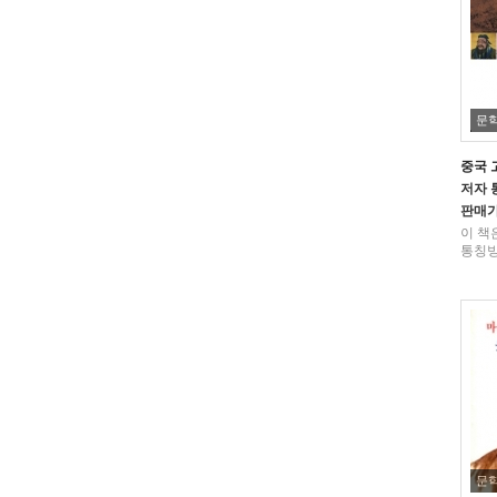
문
중국 
저자
판매
이 책
통칭빙
문