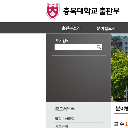
분야
글 수
1