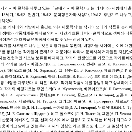
9세기 러시아 문학을 다루고 있는 「근대 러시아 문학사」는 러시아와 서방에서 출
18세기, 19세기 전반기, 19세기 문학평론가와 사상가, 19세기 후반기로 나누고,
개하였다.
로 러시아와 서방에서 출간된 ‘러시아문학사’는 작가의 생애와 작품을 분리하
의 생애와 작품세계를 하나로 엮어서 시간의 흐름에 따라 순차적으로 생애와 작품
 생성과정과 흐름을 명확하게 이해할 수 있는 장점이 있다.
작가를 사조별로 나누는 것은 비평가들의 몫인데, 비평가들 사이에는 이에 대한
조를 통섭하는 작가들이 존재하기 때문이다. 따라서 문학사의 저자들은 자신만
필자는 전형적인 사조별 분류를 배제하고, 작가의 탄생연도를 기준으로 작가를 배
작가로 뜨레지아꼽스끼(В. К. Тредиаковский), 깐쩨미르(А. Д. Кантемир),
ков), 헤라스꼬프(М. М. Херасков), 끄냐쥐닌(Я. Б. Княжнин), 제르좌빈(Г. Р. Де
ин), 라지쉐프(А. Н. Радищев), 까쁘니스뜨(В. В. Капнист), 드미뜨리예프(И. И. Дм
в) 등 14명을 다루었다. 이 책은 18세기 작가와 작품세계를 광범위하고 상세하게
작가와 비평가로는 주꼽스끼(В. А. Жуковский), 바쮸쉬꼬프(К. Н. Батюшков), 악사꼬
. А. Баратынский), 쯋체프(Ф. И. Тютчев), 꼴쪼프(А. В. Кольцов), 고골(Н.
 Белинский), 게르쩬(А. И. Герцен), 그리고리예프(А. А. Григорьев), 체르
юбов), 삐사레프(Д. И. Писарев), 곤차로프(И. А. Гончаров), 뚜르게네프(И. С. Т
(М. Е. Салтыков-Щедрин), 레프 똘스또이(Л. Н. Толстой), 체홉(А. П. 
아산문의 아버지인 고골, 선과 악 사이에서 갈등하고 고뇌하는 19세기 최고의 
영웅이라고 말하고 있는 우리 시대의 양심인 레프 똘스또이, 그리고 일상적 삶의