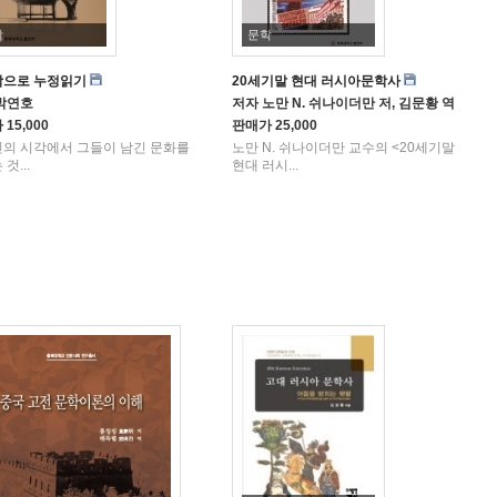
학
문학
학으로 누정읽기
20세기말 현대 러시아문학사
박연호
저자
노만 N. 쉬나이더만 저, 김문황 역
가
15,000
판매가
25,000
의 시각에서 그들이 남긴 문화를
노만 N. 쉬나이더만 교수의 <20세기말
것...
현대 러시...