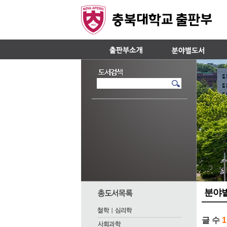
분야
글 수
1