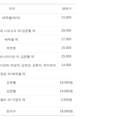
저자
판매가
15,000
배득렬(역자)
28,000
르 나보꼬프 저/ 김문황 역
27,000
배득렬 역
15,000
박연호
25,000
. 쉬나이더만 저, 김문황 역
14,000
 이성재, 박승억, 김연순, 김화자, 박아르마
칭빙 저/ 배득렬 역
김문황
19,000원
김문황
19,000원
 켈러 저/ 이명우 역
4,500원
한석수
18,000원