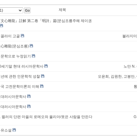
제목
Go
『文心雕龍』註解 第二卷「明詩」篇(문심조룡주해 제이권
니꼴라이 고골
블라지미
文心雕龍(문심조룡)
인문학으로 누정읽기
20세기말 현대 러시아문학사
노만 N
노년에 관한 인문학적 성찰
오윤희, 김원한, 고봉만,
중국 고전문학이론의 이해
통
고대러시아문학사
근대러시아문학사
. 켈러의 단편 마을의 로메오와 율리아/옷은 사람을 만든다
G
몽유소설