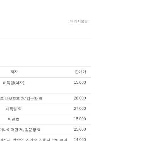
이 게시물을...
저자
판매가
15,000
배득렬(역자)
28,000
르 나보꼬프 저/ 김문황 역
27,000
배득렬 역
15,000
박연호
25,000
. 쉬나이더만 저, 김문황 역
14,000
 이성재, 박승억, 김연순, 김화자, 박아르마