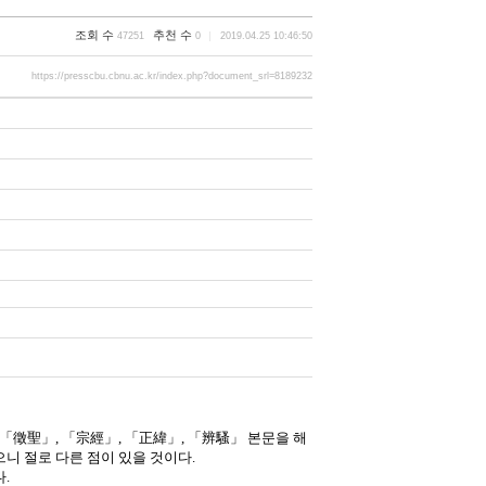
조회 수
추천 수
47251
0
2019.04.25 10:46:50
https://presscbu.cbnu.ac.kr/index.php?document_srl=8189232
「
徵聖
」
,
「
宗經
」
,
「
正緯
」
,
「
辨騷
」
본문을 해
니 절로 다른 점이 있을 것이다
.
다
.