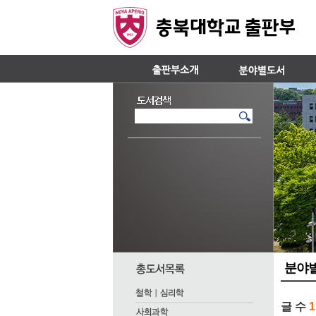
분야
글 수
1