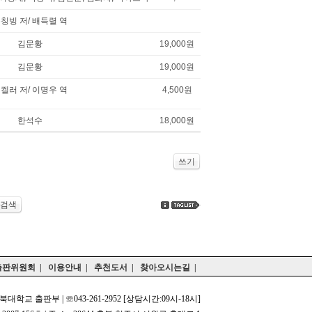
칭빙 저/ 배득렬 역
김문황
19,000원
김문황
19,000원
 켈러 저/ 이명우 역
4,500원
한석수
18,000원
쓰기
검색
출판위원회
|
이용안내
|
추천도서
|
찾아오시는길
|
북대학교 출판부 | ☏043-261-2952 [상담시간:09시-18시]