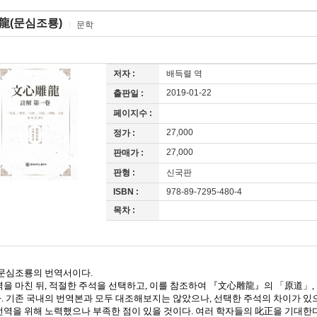
龍(문심조룡)
문학
저자 :
배득렬 역
2019-01-22
출판일 :
페이지수 :
27,000
정가 :
27,000
판매가 :
판형 :
신국판
ISBN :
978-89-7295-480-4
목차 :
 문심조룡의 번역서이다
.
역을 마친 뒤
,
적절한 주석을 선택하고
,
이를 참조하여
『
文心雕龍
』
의
「
原道
」
,
다
.
기존 국내의 번역본과 모두 대조해보지는 않았으나
,
선택한 주석의 차이가 있으
번역을 위해 노력했으나 부족한 점이 있을 것이다
.
여러 학자들의
叱正
을 기대한