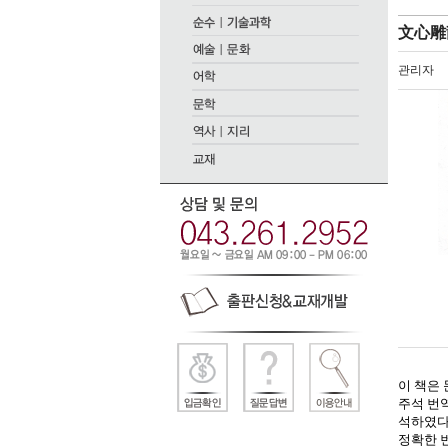
文心雕
관리자
이 책은
주석 번
석하였
정확한 