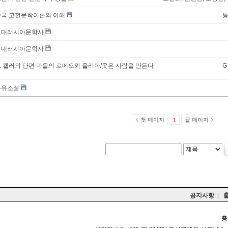
중국 고전문학이론의 이해
통
고대러시아문학사
근대러시아문학사
. 켈러의 단편 마을의 로메오와 율리아/옷은 사람을 만든다
G
몽유소설
첫 페이지
끝 페이지
1
공지사항
|
충