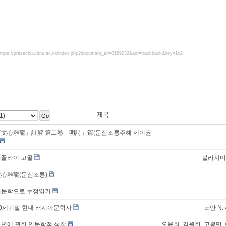
https://presscbu.cbnu.ac.kr/index.php?document_srl=8189232&act=trackback&key=1c2
제목
Go
『文心雕龍』註解 第二卷「明詩」篇(문심조룡주해 제이권
니꼴라이 고골
블라지미
文心雕龍(문심조룡)
인문학으로 누정읽기
20세기말 현대 러시아문학사
노만 N
노년에 관한 인문학적 성찰
오윤희, 김원한, 고봉만,