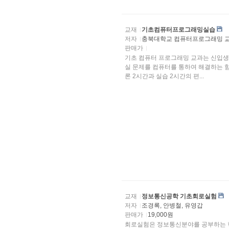
교재
기초컴퓨터프로그래밍실습
저자
충북대학교 컴퓨터프로그래밍 
판매가
기초 컴퓨터 프로그래밍 교과는 신입생
실 문제를 컴퓨터를 통하여 해결하는 힘
론 2시간과 실습 2시간의 편...
교재
정보통신공학 기초회로실험
저자
조경록, 안병철, 유영갑
판매가
19,000원
회로실험은 정보통신분야를 공부하는 학생들이 최초로 수행하는 전공실험으로 목적은 회로이론