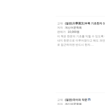
교재
(절판)大學漢文(부록 기초한자 18
저자
개신어문학회
판매가
10,000원
이 책은 한문의 기초를 익힐 수 있도록
내지 한문으로 이루어졌다고 해도 과언이 아니다. 따라서 우리의 전통문화를 학문적으로, 
로 접근하자면 반드시 한자․...
교재
(절판)국어와 작문
저자
개신어문학회