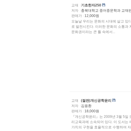
교재
기초한자250
저자
충북대학교 중어중문학과 교재
판매가
12,000원
오늘날 우리는 문화의 시대에 살고 있다. 문화는 상호
로 발전시킨다. 이러한 문화의 소통과 
문화권이라는 큰 틀 속에서...
교재
(절판)개신공학윤리
저자
김용환
판매가
18,000원
『개신공학윤리』는 2009년 3월 5일 도서출판 개신(충북대 출판부)에서 간행되었으며 저자는 윤
리교육과에 소속되어 있다. 이 도서는 예비공학자에게 창
가치의 구현을 효율적으로 수행하여 자..