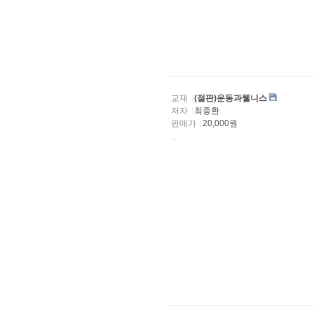
교재
(절판)운동과웰니스
저자
최종환
판매가
20,000원
..