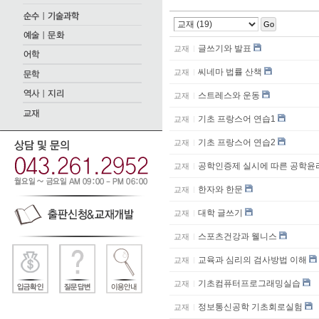
Go
글쓰기와 발표
교재
씨네마 법률 산책
교재
스트레스와 운동
교재
기초 프랑스어 연습1
교재
기초 프랑스어 연습2
교재
공학인증제 실시에 따른 공학윤
교재
한자와 한문
교재
대학 글쓰기
교재
스포츠건강과 웰니스
교재
교육과 심리의 검사방법 이해
교재
기초컴퓨터프로그래밍실습
교재
정보통신공학 기초회로실험
교재