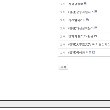
합성생물학
교재
(절판)운동과웰니스
교재
기초한자250
교재
(절판)개신공학윤리
교재
한자의 원리와 활용
교재
(절판)大學漢文(부록 기초한자 1
교재
(절판)국어와 작문
교재
목록