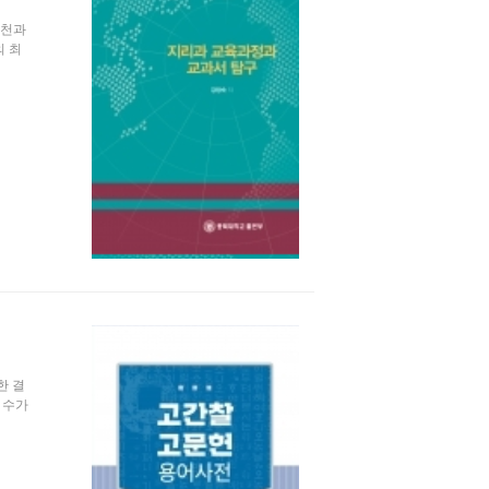
변천과
의 최
한 결
 수가