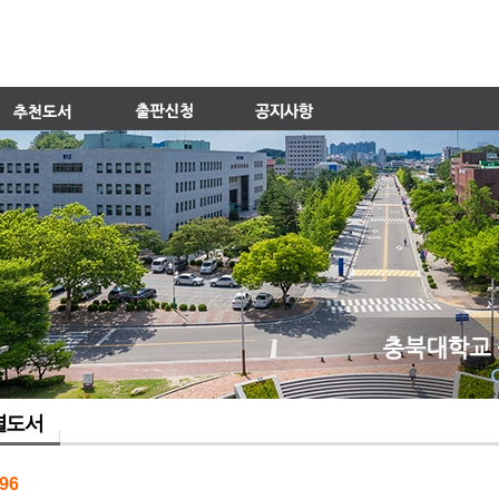
별도서
96