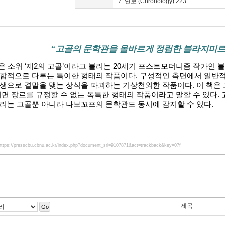
7. 연보 (Chronology) 223
“
고골의 문학관을 올바르게 정립한 블라지미르
은 소위
‘
제
2
의 고골
’
이라고 불리는
20
세기 포스트모더니즘 작가인 
복합적으로 다루는 특이한 형태의 작품이다
.
구성적인 측면에서 일반적
탄생으로 결말을 맺는 상식을 파괴하는 기상천외한 작품이다
.
이 책은
면 장르를 규정할 수 없는 독특한 형태의 작품이라고 말할 수 있다
.
리는 고골뿐 아니라 나보꼬프의 문학관도 동시에 감지할 수 있다
.
https://presscbu.cbnu.ac.kr/index.php?document_srl=9107871&act=trackback&key=07f
제목
Go