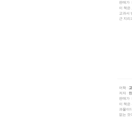
판매가
이 책은
교과서 
근 지리
어학
고
저자
판매가
이 책은
과물이다
없는 것