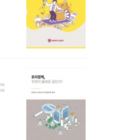
간의
자의