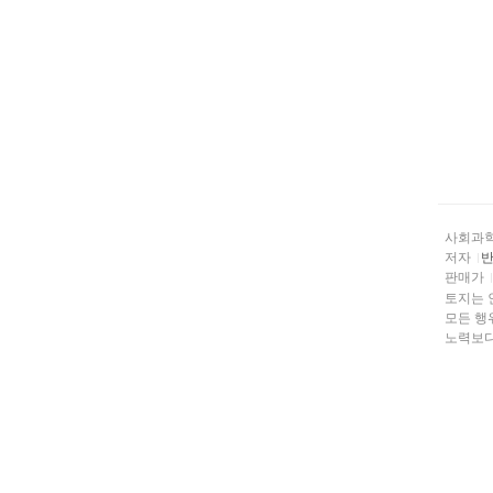
사회과
저자
반
판매가
토지는 
모든 행
노력보다