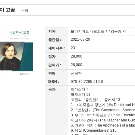
이 고골
문학
저자 :
블라지미르 나보꼬프 저/ 김문황 역
2021-03-20
출판일 :
231
페이지수 :
28,000
정가 :
28,000
판매가 :
판형 :
신국판
ISBN :
978-89-7295-516-0
목차 :
작가소개 7
역자소개 11
고골의『광인일기』 중에서 13
1. 그의 죽음과 청년기 (His Death and His
2.『검찰관』 (The Government Spector
3. 우리의 Mr. 치치꼬프 (Our Mr. Chichiko
4. 교사와 안내자 (The Teacher and Guid
5. 가면의 극치 (The Apotheosis of a Mas
6. 해설 (Commentaries) 215