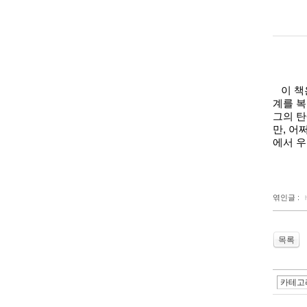
이 책
계를 
그의 
만
,
어쩌
에서 우
엮인글 :
목록