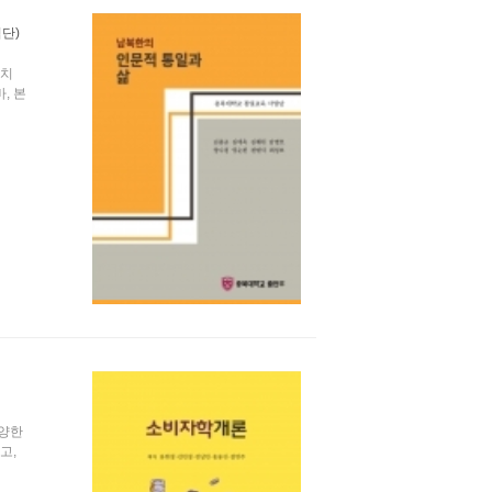
업단)
정치
, 본
다양한
고,