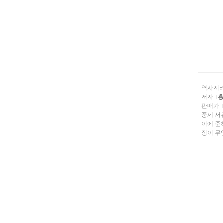
역사지
저자
판매가
중세 서
이에 준
징이 무엇