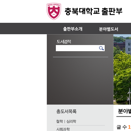
분야
글 수
1