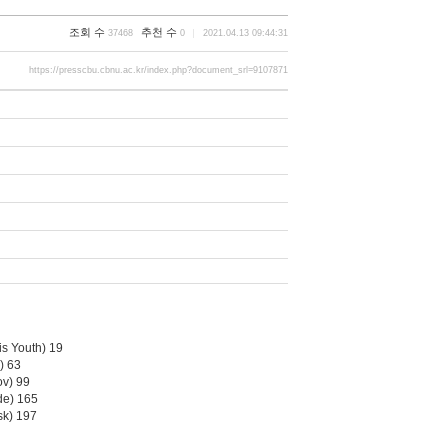
조회 수
추천 수
37468
0
2021.04.13 09:44:31
https://presscbu.cbnu.ac.kr/index.php?document_srl=9107871
 Youth) 19
) 63
v) 99
e) 165
k) 197