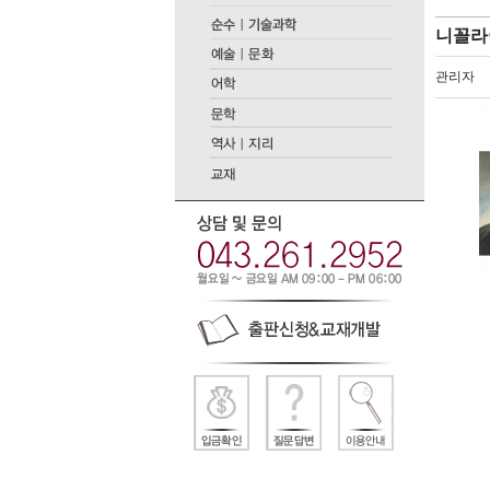
니꼴라
관리자