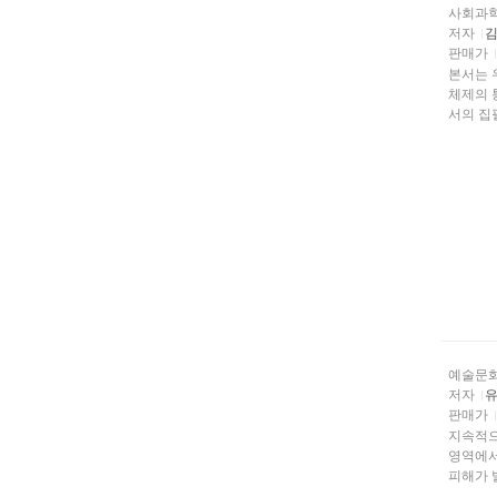
사회과
저자
김
판매가
본서는 
체제의 
서의 집
예술문
저자
유
판매가
지속적으
영역에서
피해가 발