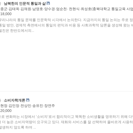
학
남북한의 인문적 통일과 삶
종군·김태옥·김채원·남영호·양수경·엄순천· 천현식·최성호(충북대학교 통일교육 사
18,000
우리나라의 통일 문제를 인문학적 시각에서 논의한다. 지금까지의 통일 논의는 주로 
통일 방안, 경제적 측면에서의 통일의 편익과 비용 등 사회과학적 담론을 생성해 왔는 바
필진은 한반도에서의...
화
소비자학개론
현정·김민정·전상민·송유진·장연주
20,000
로 변화하는 시장에서 ‘소비자’로서 합리적이고 똑똑한 소비생활을 영위하기 위해 
 더 높은 소비자역량이 요구되고 있다. 재화와 서비스를 잘 선택하여 올바르게 사용하
생하지 않도록 하며 ...